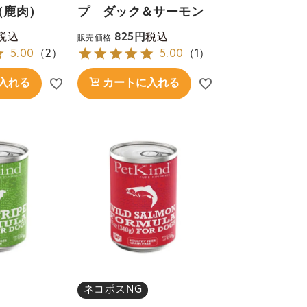
（鹿肉）
プ ダック＆サーモン
税込
税込
825
販売価格
5.00
（
2
）
5.00
（
1
）
入れる
カートに入れる
ネコポスNG