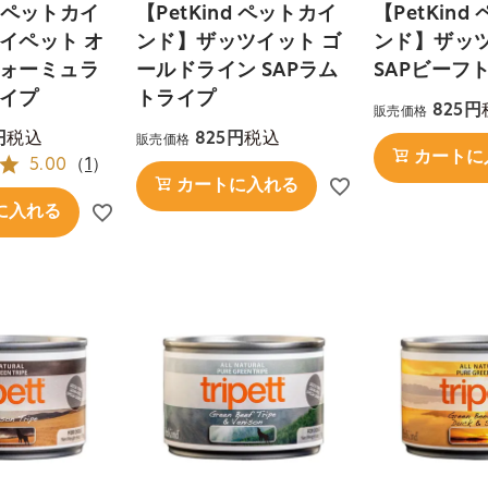
d ペットカイ
【PetKind ペットカイ
【PetKin
イペット オ
ンド】ザッツイット ゴ
ンド】ザッ
ォーミュラ
ールドライン SAPラム
SAPビーフ
イプ
トライプ
825
販売価格
税込
税込
825
販売価格
カートに
5.00
（
1
）
カートに入れる
に入れる