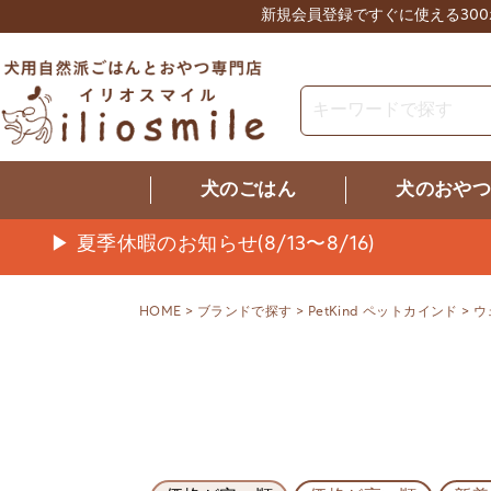
新規会員登録ですぐに使える30
犬のごはん
犬のおや
▶ 夏季休暇のお知らせ(8/13〜8/16)
HOME
ブランドで探す
PetKind ペットカインド
ウ