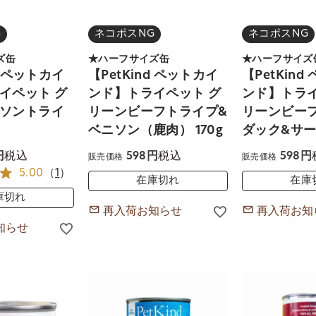
G
ネコポスNG
ネコポスNG
ズ缶
★ハーフサイズ缶
★ハーフサイズ
d ペットカイ
【PetKind ペットカイ
【PetKin
イペット グ
ンド】トライペット グ
ンド】トライ
ソントライ
リーンビーフトライプ&
リーンビー
ベニソン（鹿肉） 170g
ダック&サーモ
税込
税込
598
598
販売価格
販売価格
5.00
（
1
）
在庫切れ
在庫
庫切れ
再入荷お知らせ
再入荷お知
知らせ