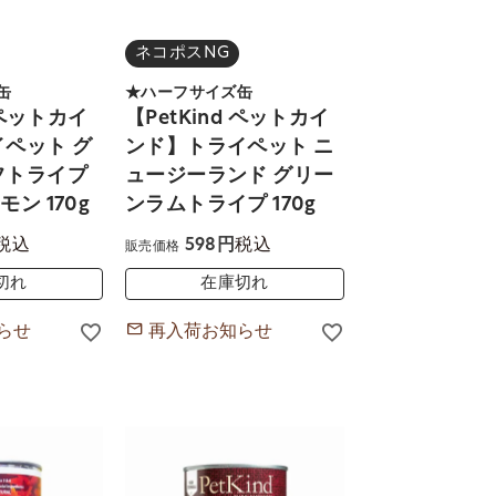
ネコポスNG
缶
★ハーフサイズ缶
d ペットカイ
【PetKind ペットカイ
ペット グ
ンド】トライペット ニ
フトライプ
ュージーランド グリー
ン 170g
ンラムトライプ 170g
税込
税込
598
販売価格
切れ
在庫切れ
らせ
再入荷お知らせ