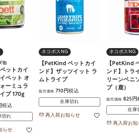
G
ネコポスNG
ネコポスNG
ズ缶
【PetKind ペットカイ
【PetKin
d ペットカイ
ンド】ザッツイット ラ
ンド】トライ
イペット オ
ムトライプ
リーンベニ
ォーミュラ
プ（鹿）
税込
710
販売価格
プ 170g
825
販売価格
在庫切れ
税込
在庫
再入荷お知らせ
庫切れ
再入荷お知
知らせ