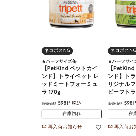
ネコポスNG
ネコポスN
★ハーフサイズ缶
★ハーフサイ
【PetKind ペットカイ
【PetKin
ンド】トライペット レ
ンド】トラ
ッドミートフォーミュ
リジナルフ
ラ 170g
ビーフトライ
税込
598
598
販売価格
販売価格
在庫切れ
在
再入荷お知らせ
再入荷お