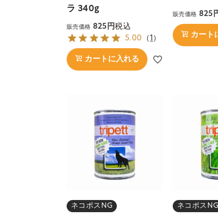
ラ 340g
825
販売価格
税込
825
販売価格
カート
5.00
（
1
）
カートに入れる
ネコポスNG
ネコポスN