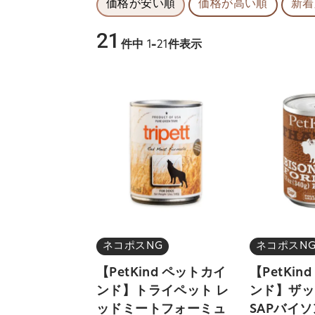
価格が安い順
価格が高い順
新着
21
件中
1
-
21
件表示
ネコポスNG
ネコポスN
【PetKind ペットカイ
【PetKin
ンド】トライペット レ
ンド】ザッ
ッドミートフォーミュ
SAPバイ