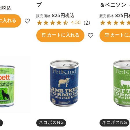
プ
＆ベニソン
税込
税込
825
825
販売価格
販売価格
に入れる
4.50
（
2
）
カートに入れる
カートに
G
ネコポスNG
ネコポスNG