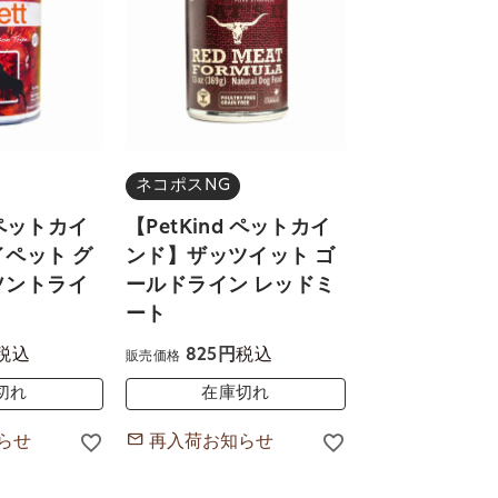
ネコポスNG
d ペットカイ
【PetKind ペットカイ
ペット グ
ンド】ザッツイット ゴ
ソントライ
ールドライン レッドミ
ート
税込
税込
825
販売価格
切れ
在庫切れ
らせ
再入荷お知らせ