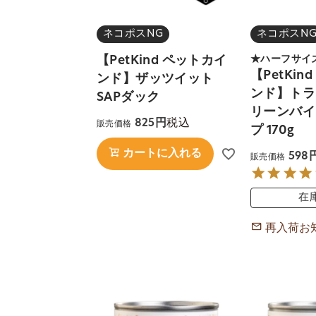
ネコポスNG
ネコポスN
【PetKind ペットカイ
★ハーフサイ
【PetKin
ンド】ザッツイット
ンド】トラ
SAPダック
リーンバイ
税込
825
販売価格
プ 170g
カートに入れる
598
販売価格
在
再入荷お