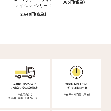
ルバンダナ | イリオス
ホッ
385
(税込)
マイルハウシリーズ
770
2,640
(税込)
6,600円(税込)以上
営業日12時までの
ご購入で全国送料無料
ご注文は即日出荷
(※生馬肉除く
(※在庫有り商品に限る)
※沖縄・離島は9,900円以上)