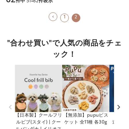
件中
51
-
62
件表示
1
2
"合わせ買い"で人気の商品をチェ
ック！
【日本製】クールフリ
【無添加】pupuビス
【無添加
ルビブ(スタイ) | クー
ケット 全11種 各30g
道産 p