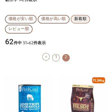
1
-
2
件表示
価格が安い順
価格が高い順
新着順
レビュー順
62
件中
51
-
62
件表示
1
2