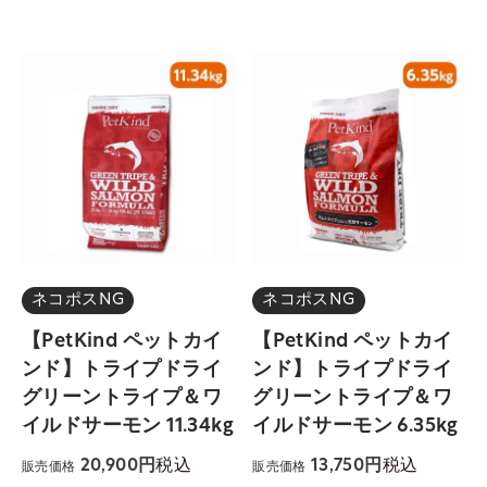
ネコポスNG
ネコポスNG
【PetKind ペットカイ
【PetKind ペットカイ
ンド】トライプドライ
ンド】トライプドライ
グリーントライプ＆ワ
グリーントライプ＆ワ
イルドサーモン 11.34kg
イルドサーモン 6.35kg
税込
税込
20,900
13,750
販売価格
販売価格