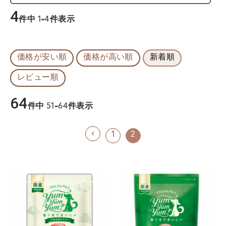
4
件中
1
-
4
件表示
価格が安い順
価格が高い順
新着順
レビュー順
64
件中
51
-
64
件表示
1
2