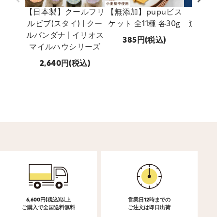
【日本製】クールフリ
【無添加】pupuビス
【無添加
ルビブ(スタイ) | クー
ケット 全11種 各30g
道産 p
ルバンダナ | イリオス
ホッ
385
(税込)
マイルハウシリーズ
770
2,640
(税込)
6,600円(税込)以上
営業日12時までの
ご購入で全国送料無料
ご注文は即日出荷