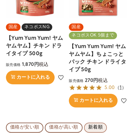
国産
ネコポスNG
国産
ネコポスOK 5個まで
【Yum Yum Yum! ヤム
ヤムヤム】チキン ドラ
【Yum Yum Yum! ヤム
イタイプ 500g
ヤムヤム】ちょこっと
パック チキン ドライタ
税込
1,870
販売価格
イプ 50g
カートに入れる
税込
270
販売価格
5.00
（
1
）
カートに入れる
価格が安い順
価格が高い順
新着順