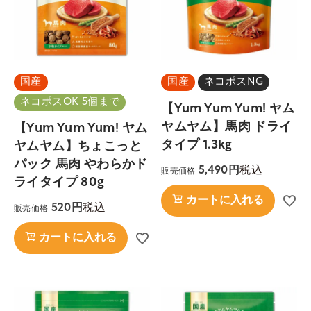
国産
国産
ネコポスNG
ネコポスOK 5個まで
【Yum Yum Yum! ヤム
ヤムヤム】馬肉 ドライ
【Yum Yum Yum! ヤム
タイプ 1.3kg
ヤムヤム】ちょこっと
パック 馬肉 やわらかド
税込
5,490
販売価格
ライタイプ 80g
カートに入れる
税込
520
販売価格
カートに入れる