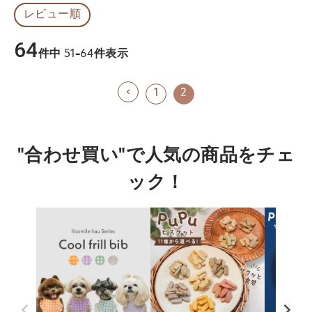
レビュー順
64
件中
51
-
64
件表示
1
2
"合わせ買い"で人気の商品をチェ
ック！