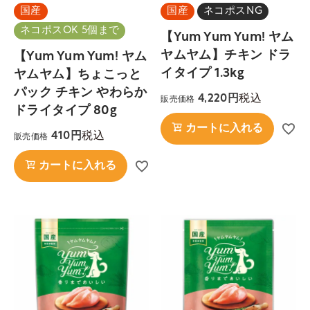
国産
国産
ネコポスNG
ネコポスOK 5個まで
【Yum Yum Yum! ヤム
ヤムヤム】チキン ドラ
【Yum Yum Yum! ヤム
イタイプ 1.3kg
ヤムヤム】ちょこっと
パック チキン やわらか
税込
4,220
販売価格
ドライタイプ 80g
カートに入れる
税込
410
販売価格
カートに入れる