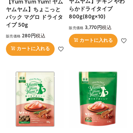
ヤムヤム】チキン やわ
【Yum Yum Yum! ヤム
らかドライタイプ
ヤムヤム】ちょこっと
800g(80g×10)
パック マグロ ドライタ
イプ 50g
税込
3,770
販売価格
税込
280
販売価格
カートに入れる
カートに入れる