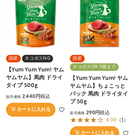
国産
ネコポスNG
国産
ネコポスOK 5個まで
【Yum Yum Yum! ヤム
ヤムヤム】馬肉 ドライ
【Yum Yum Yum! ヤム
タイプ 500g
ヤムヤム】ちょこっと
パック 馬肉 ドライタイ
税込
2,440
販売価格
プ 50g
カートに入れる
税込
290
販売価格
4.00
（
1
）
カートに入れる