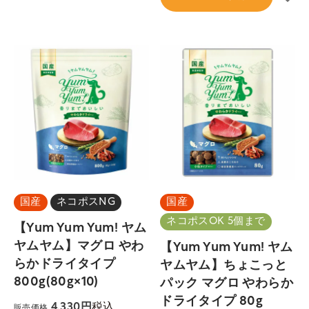
国産
ネコポスNG
国産
ネコポスOK 5個まで
【Yum Yum Yum! ヤム
ヤムヤム】マグロ やわ
【Yum Yum Yum! ヤム
らかドライタイプ
ヤムヤム】ちょこっと
800g(80g×10)
パック マグロ やわらか
ドライタイプ 80g
税込
4,330
販売価格