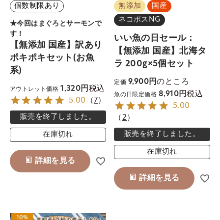
個数制限あり
無添加
国産
ネコポスNG
★今回はまぐろとサーモンで
す！
いい魚の日セール：
【無添加 国産】訳あり
【無添加 国産】北海タ
ポキポキセット(お魚
ラ 200g×5個セット
系)
のところ
9,900
定価
税込
1,320
アウトレット価格
税込
8,910
魚の日限定価格
5.00
（
7
）
5.00
販売を終了しました。
（
2
）
販売を終了しました。
在庫切れ
在庫切れ
詳細を見る
詳細を見る