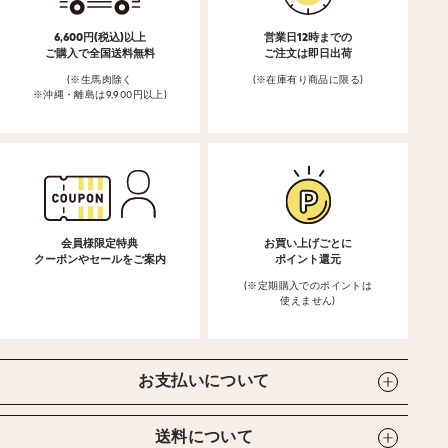
6,600円(税込)以上
営業日12時までの
ご購入で全国送料無料
ご注文は即日出荷
(※生馬肉除く
(※在庫有り商品に限る)
※沖縄・離島は9,900円以上)
会員様限定特典
お買い上げごとに
クーポンやセールをご案内
ポイント還元
(※定期購入でのポイントは
使えません)
お支払いについて
送料について