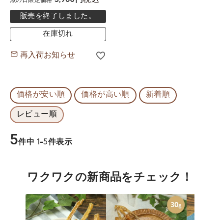
3,960
魚の日限定価格
販売を終了しました。
在庫切れ
再入荷お知らせ
価格が安い順
価格が高い順
新着順
レビュー順
5
件中
1
-
5
件表示
ワクワクの新商品をチェック！