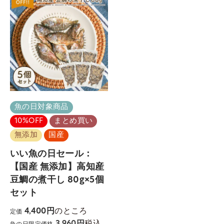
魚の日対象商品
10%OFF
まとめ買い
無添加
国産
いい魚の日セール：
【国産 無添加】高知産
豆鯛の煮干し 80g×5個
セット
のところ
4,400
定価
税込