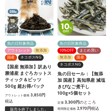
魚の日対象商品
魚の日対象商品
アウトレット
無添加
10%OFF
まとめ買い
国産
ネコポスNG
無添加
国産
ネコポスNG
【国産 無添加】訳あり
勝浦産 まぐろカットス
魚の日セール：【無添
ティック＆ビッツ
加 国産】高知県産 減塩
500g 超お得パック
きびなご煮干し
100g×5個セット
3,850
アウトレット価格
税込
のところ
3,300
定価
税込
2,970
期間限定価格
販売を終了しました。