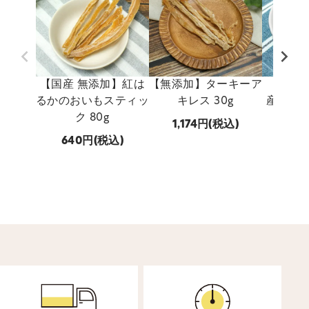
【国産 無添加】紅は
【無添加】ターキーア
【国産 
るかのおいもスティッ
キレス 30g
産 穴子
ク 80g
1,174
(税込)
640
(税込)
747