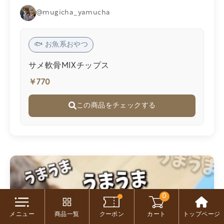
@mugicha_yamucha
🐟 お魚系おやつ
サメ軟骨MIXチップス
￥770
この商品をチェックする
0
メニュー
商品一覧
クーポン
カート
トップページ