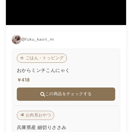
@fuku_kaori_m
🍚 ごはん・トッピング
おからミンチこんにゃく
￥418
この商品をチェックする
🥩 お肉系おやつ
兵庫県産 細切りささみ