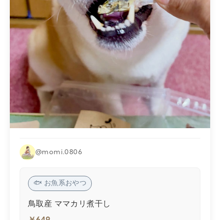
@momi.0806
🐟 お魚系おやつ
鳥取産 ママカリ煮干し