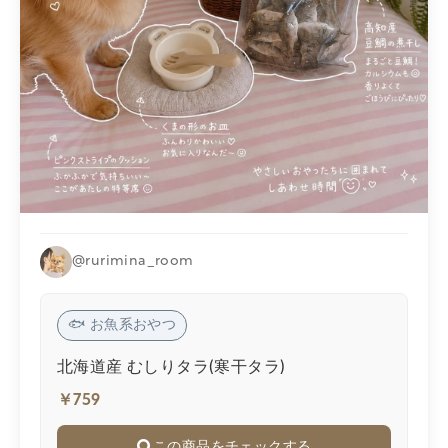
@rurimina_room
🐟 お魚系おやつ
北海道産 むしりタラ(寒干タラ)
￥759
この商品をチェックする