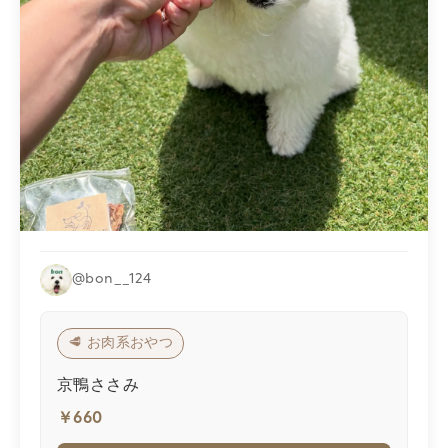
@bon__124
🥩 お肉系おやつ
京鴨ささみ
￥660