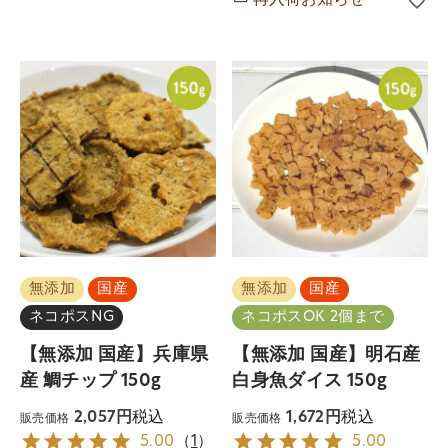
無添加
国産
無添加
国産
ネコポスNG
ネコポスOK 2個まで
【無添加 国産】兵庫県
【無添加 国産】明石産
産 鯛チップ 150g
白身魚ダイス 150g
税込
税込
2,057
1,672
販売価格
販売価格
5.00
（
1
）
5.00