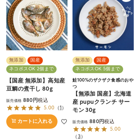
無添加
国産
無添加
国産
ネコポスOK 2個まで
ネコポスOK 5個まで
【国産 無添加】高知産
鮭100%のザクザク食感のおや
つ
豆鯛の煮干し 80g
【無添加 国産】北海道
税込
880
販売価格
産 pupuクランチ サー
5.00
（
1
）
モン 30g
税込
カートに入れる
880
販売価格
5.00
（
3
）