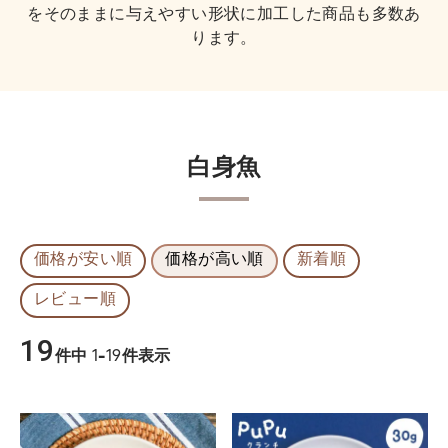
をそのままに与えやすい形状に加工した商品も多数あ
ります。
白身魚
価格が安い順
価格が高い順
新着順
レビュー順
19
件中
1
-
19
件表示