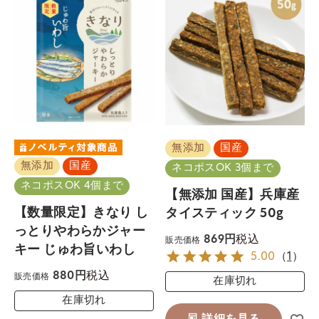
無添加
国産
無添加
国産
ネコポスOK 3個まで
ネコポスOK 4個まで
【無添加 国産】兵庫産
【数量限定】きなり し
タイスティック 50g
っとりやわらかジャー
税込
869
販売価格
キー じゅわ旨いわし
5.00
（
1
）
税込
880
販売価格
在庫切れ
在庫切れ