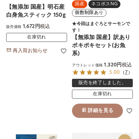
国産
ネコポスNG
【無添加 国産】明石産
個数制限あり
白身魚スティック 150g
★今回はまぐろとサーモンで
税込
1,672
販売価格
す！
【無添加 国産】訳あり
在庫切れ
ポキポキセット(お魚
再入荷お知らせ
系)
税込
1,320
アウトレット価格
5.00
（
7
）
販売を終了しました。
在庫切れ
詳細を見る