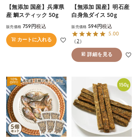
【無添加 国産】兵庫県
【無添加 国産】明石産
産 鯛スティック 50g
白身魚ダイス 50g
税込
税込
759
594
販売価格
販売価格
5.00
カートに入れる
（
2
）
詳細を見る