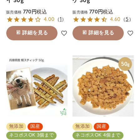
イ 30g
ケ 30g
税込
税込
770
770
販売価格
販売価格
4.00
（
1
）
4.60
（
5
）
詳細を見る
詳細を見る
無添加
国産
無添加
国産
ネコポスOK 3個まで
ネコポスOK 4個まで