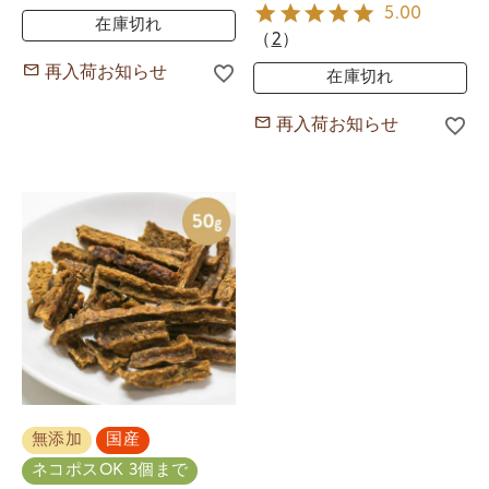
5.00
在庫切れ
（
2
）
再入荷お知らせ
在庫切れ
再入荷お知らせ
無添加
国産
ネコポスOK 3個まで