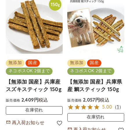
無添加
国産
無添加
国産
ネコポスOK 2個まで
ネコポスOK 2個まで
【無添加 国産】兵庫産
【無添加 国産】兵庫県
スズキスティック 150g
産 鯛スティック 150g
税込
税込
2,409
2,057
販売価格
販売価格
5.00
（
1
）
在庫切れ
在庫切れ
再入荷お知らせ
再入荷お知らせ