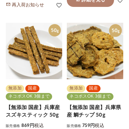
詳細を見る
再入荷お知らせ
無添加
国産
無添加
国産
ネコポスOK 3個まで
ネコポスOK 3個まで
【無添加 国産】兵庫産
【無添加 国産】兵庫県
スズキスティック 50g
産 鯛チップ 50g
税込
税込
869
759
販売価格
販売価格