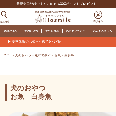
新規会員登録ですぐに使える300ポイントプレゼント！
犬のごはん
犬のおやつ
犬の日用品
私たちについて
わんわんコラム
▶ 夏季休暇のお知らせ(8/13〜8/16)
HOME
犬のおやつ
素材で探す
お魚
白身魚
犬のおやつ
お魚 白身魚