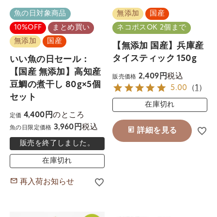
魚の日対象商品
無添加
国産
10%OFF
まとめ買い
ネコポスOK 2個まで
無添加
国産
【無添加 国産】兵庫産
タイスティック 150g
いい魚の日セール：
【国産 無添加】高知産
税込
2,409
販売価格
豆鯛の煮干し 80g×5個
5.00
（
1
）
セット
在庫切れ
のところ
4,400
定価
税込
3,960
魚の日限定価格
詳細を見る
販売を終了しました。
在庫切れ
再入荷お知らせ