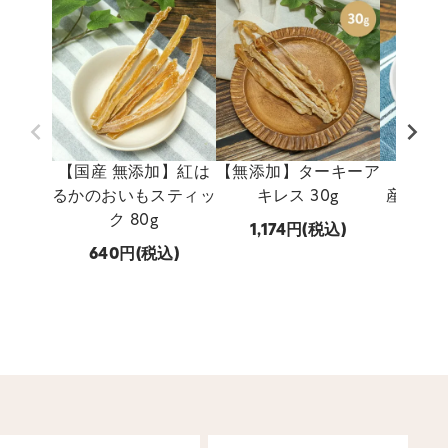
【国産 無添加】紅は
【無添加】ターキーア
【国産 
るかのおいもスティッ
キレス 30g
産 穴子
ク 80g
1,174
(税込)
640
(税込)
747