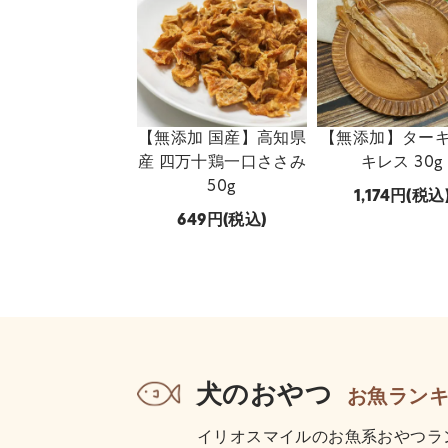
【無添加 国産】高知県
【無添加】ター
産 四万十鶏一口ささみ
キレス 30g
50g
1,174
(税込
649
(税込)
犬のおやつ
お魚ラン
イリオスマイルのお魚系おやつラ