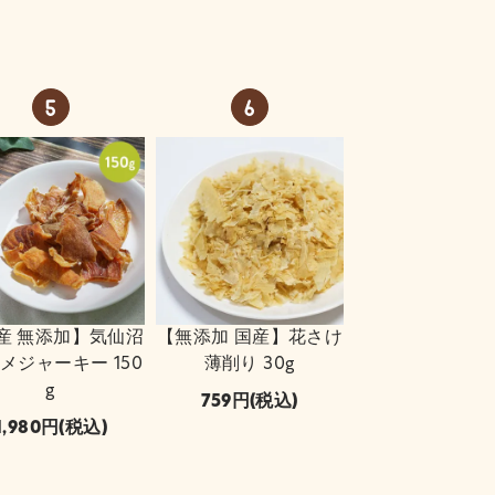
産 無添加】気仙沼
【無添加 国産】花さけ
サメジャーキー 150
薄削り 30g
g
759
(税込)
1,980
(税込)