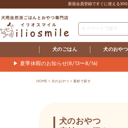
新規会員登録ですぐに使える30
犬のごはん
犬のおや
▶ 夏季休暇のお知らせ(8/13〜8/16)
HOME
犬のおやつ
素材で探す
犬のおやつ