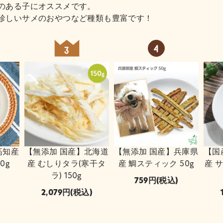
のある子にオススメです。
珍しいサメのおやつなど種類も豊富です！
高知産
【無添加 国産】北海道
【無添加 国産】兵庫県
【国
0g
産 むしりタラ(寒干タ
産 鯛スティック 50g
産 
ラ) 150g
759
(税込)
2,079
(税込)