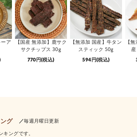
キーア
【国産 無添加】鹿サク
【無添加 国産】牛タン
【無
サクチップス 30g
スティック 50g
産
)
770
(税込)
594
(税込)
キング
／
毎週月曜日更新
ンキングです。