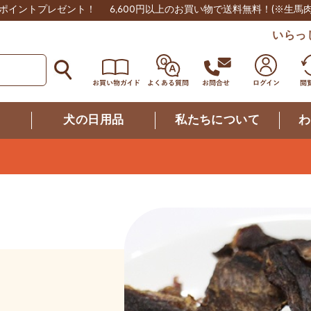
0ポイントプレゼント！
6,600円以上のお買い物で送料無料！
(※生馬
いらっ
つ
犬の日用品
私たちについて
わ