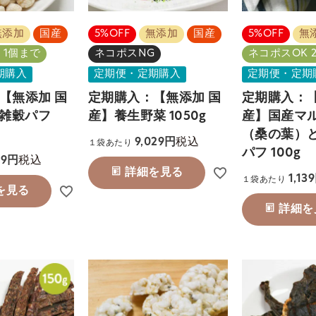
無添加
国産
5%OFF
無添加
国産
5%OFF
無
 1個まで
ネコポスNG
ネコポスOK 
期購入
定期便・定期購入
定期便・定期
【無添加 国
定期購入：【無添加 国
定期購入：【
の雑穀パフ
産】養生野菜 1050g
産】国産マ
（桑の葉）
税込
9,029
１袋あたり
パフ 100g
税込
39
詳細を見る
1,139
１袋あたり
を見る
詳細を