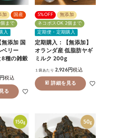
添加
国産
5%OFF
無添加
2個まで
ネコポスOK 2個まで
購入
定期便・定期購入
無添加 国
定期購入：【無添加】
ルベリー
オランダ産 低脂肪ヤギ
と8種の雑穀
ミルク 200g
税込
2,926
１袋あたり
税込
詳細を見る
見る