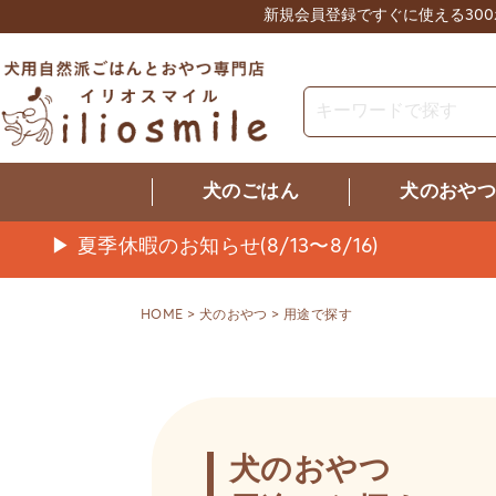
新規会員登録ですぐに使える30
犬のごはん
犬のおや
▶ 夏季休暇のお知らせ(8/13〜8/16)
HOME
犬のおやつ
用途で探す
犬のおやつ