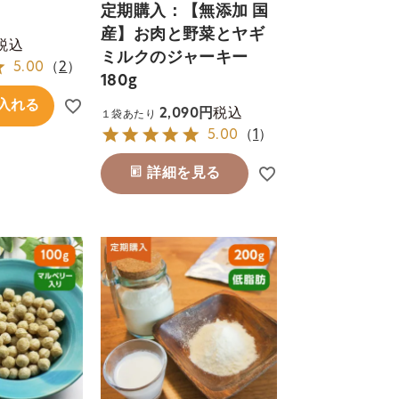
定期購入：【無添加 国
産】お肉と野菜とヤギ
税込
ミルクのジャーキー
5.00
（
2
）
180g
入れる
税込
2,090
１袋あたり
5.00
（
1
）
詳細を見る