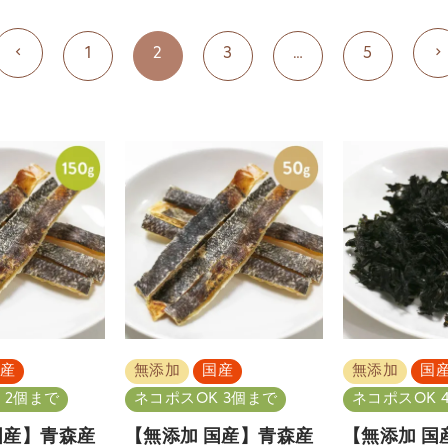
1
2
3
…
5
産
無添加
国産
無添加
国
 2個まで
ネコポスOK 3個まで
ネコポスOK 
国産】青森産
【無添加 国産】青森産
【無添加 国