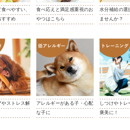
て食べやすい、
食べ応えと満足感重視のお
水分補給の選
おすすめ
やつはこちら
ませんか？
アやストレス解
アレルギーがある子・心配
しつけやトレ
な子に
褒美に！