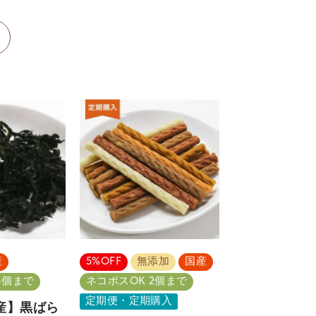
産
5%OFF
無添加
国産
4個まで
ネコポスOK 2個まで
定期便・定期購入
産】黒ばら