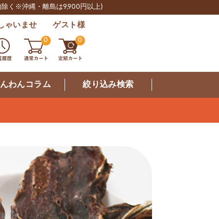
肉除く※沖縄・離島は9,900円以上)
しゃいませ ゲスト様
0
0
んわんコラム
絞り込み検索