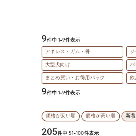
9
件中
1
-
9
件表示
アキレス・ガム・骨
ジ
大型犬向け
パ
まとめ買い・お得用パック
飲
9
件中
1
-
9
件表示
価格が安い順
価格が高い順
新着
205
件中
51
-
100
件表示