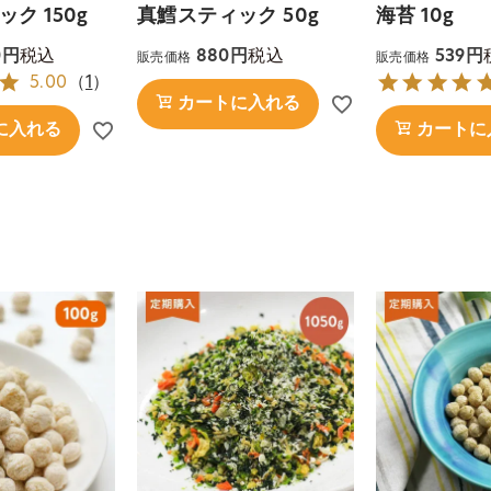
ク 150g
真鱈スティック 50g
海苔 10g
税込
税込
0
880
539
販売価格
販売価格
5.00
（
1
）
カートに入れる
に入れる
カートに