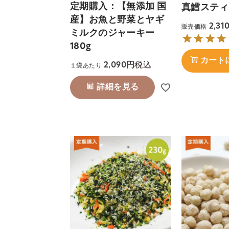
定期購入：【無添加 国
真鱈スティッ
産】お魚と野菜とヤギ
2,31
販売価格
ミルクのジャーキー
180g
カート
税込
2,090
１袋あたり
詳細を見る