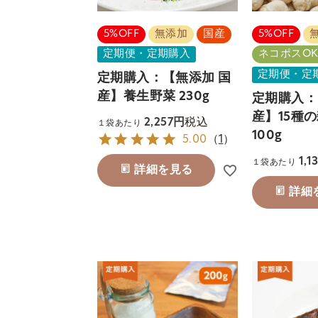
5%OFF
無添加
国産
5%OFF
定期便・定期購入
ネコポスOK
定期便・定
定期購入：【無添加 国
産】養生野菜 230g
定期購入：
産】15種
税込
2,257
１袋あたり
100g
5.00
（
1
）
1,1
１袋あたり
詳細を見る
詳細