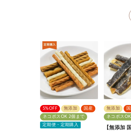
5%OFF
無添加
国産
無添加
国
ネコポスOK 2個まで
ネコポスOK
定期便・定期購入
【無添加 