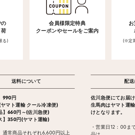
での
会員様限定特典
お
出荷
クーポンやセールをご案内
限る)
(※
送料について
配送
990円
佐川急便にてお届
ト運輸 クール冷凍便)
生馬肉はヤマト運
】660円～(佐川急便)
けとなります。
】350円(ヤマト運輸)
・営業日12：00
通常商品それぞれ6,600円以上
品は