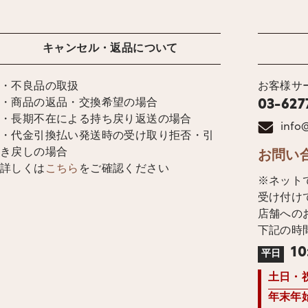
キャンセル・返品について
・不良品の取扱
お客様サ
・商品の返品・交換希望の場合
03-627
・長期不在による持ち戻り返送の場合
info@
・代金引換払い発送時の受け取り拒否・引
き戻しの場合
お問い
詳しくは
こちら
をご確認ください
※ネット
受け付け
店舗への
下記の時
10
平日
土日・
年末年