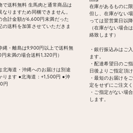
物で送料無料 生馬肉と通常商品は
在庫があるものに
異なりますため同梱できません。
但し、在庫がない
合計金額が6,600円未満だった
っては翌営業日以
記の送料を加算させていただきま
（在庫がない場合
絡致します）
縄・離島は9,900円以上で送料無
・銀行振込みはご
900円未満の場合送料1,320円）
ます。
・配達希望日のご指
は北海道・沖縄へのお届けは別途
日後よりご指定頂
ります ●北海道：+1,500円 ●沖
・最短のお届けを
00円
定をせずにご注文
・ご指定がない場
します。