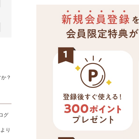
すか？
てログ
ンより