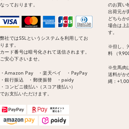
なっております。
のお買い
出荷元が
どちらかの
場合は上
す。
弊社ではSSLというシステムを利用してお
ります。
※但し、沖
カード番号は暗号化されて送信されます。
料 （9,
ご安心下さいませ。
※生馬肉
・Amazon Pay ・楽天ペイ ・PayPay
送料がかか
・銀行振込 ・郵便振替 ・paidy
縄：+1,0
・コンビニ後払い（スコア後払い）
でお支払いただけます。