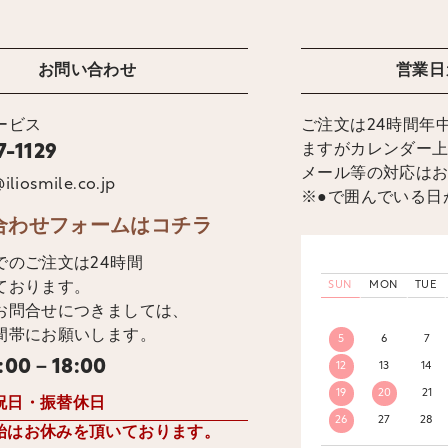
お問い合わせ
営業日
ービス
ご注文は24時間年
ますがカレンダー
7-1129
メール等の対応は
iliosmile.co.jp
※●で囲んでいる日
合わせフォームはコチラ
でのご注文は24時間
ております。
SUN
MON
TUE
お問合せにつきましては、
間帯にお願いします。
5
6
7
:00－18:00
12
13
14
19
20
21
祝日・振替休日
26
27
28
始はお休みを頂いております。