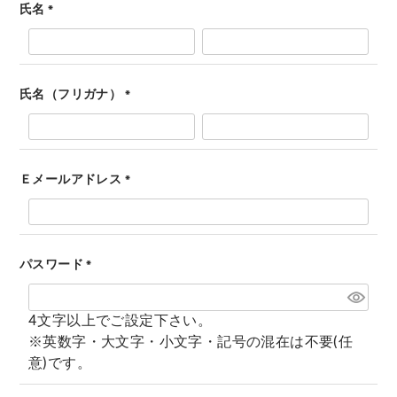
氏名
(
必
須
)
氏名（フリガナ）
(
必
須
)
Ｅメールアドレス
(
必
須
)
パスワード
(
必
4文字以上でご設定下さい。
須
※英数字・大文字・小文字・記号の混在は不要(任
)
意)です。