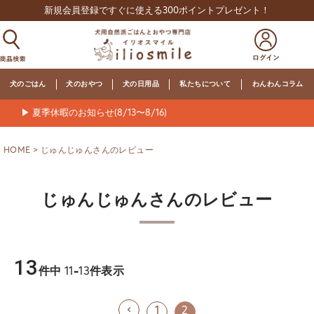
新規会員登録ですぐに使える300ポイントプレゼント！
犬のごはん
犬のおやつ
犬の日用品
私たちについて
わんわんコラム
▶ 夏季休暇のお知らせ(8/13〜8/16)
HOME
じゅんじゅんさんのレビュー
じゅんじゅんさんのレビュー
13
件中
11
-
13
件表示
1
2