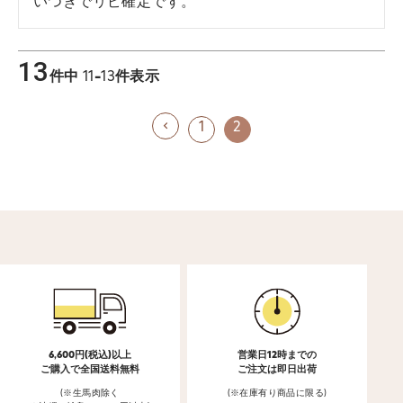
いつきでリピ確定です。
13
件中
11
-
13
件表示
1
2
6,600円(税込)以上
営業日12時までの
ご購入で全国送料無料
ご注文は即日出荷
(※生馬肉除く
(※在庫有り商品に限る)