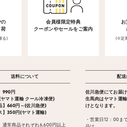
での
会員様限定特典
お
出荷
クーポンやセールをご案内
限る)
(※
送料について
配送
990円
佐川急便にてお届
ト運輸 クール冷凍便)
生馬肉はヤマト運
】660円～(佐川急便)
けとなります。
】350円(ヤマト運輸)
・営業日12：00
通常商品それぞれ6,600円以上
品は