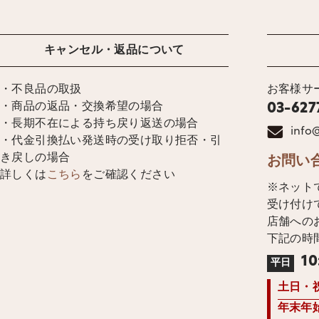
キャンセル・返品について
・不良品の取扱
お客様サ
・商品の返品・交換希望の場合
03-627
・長期不在による持ち戻り返送の場合
info@
・代金引換払い発送時の受け取り拒否・引
き戻しの場合
お問い
詳しくは
こちら
をご確認ください
※ネット
受け付け
店舗への
下記の時
10
平日
土日・
年末年