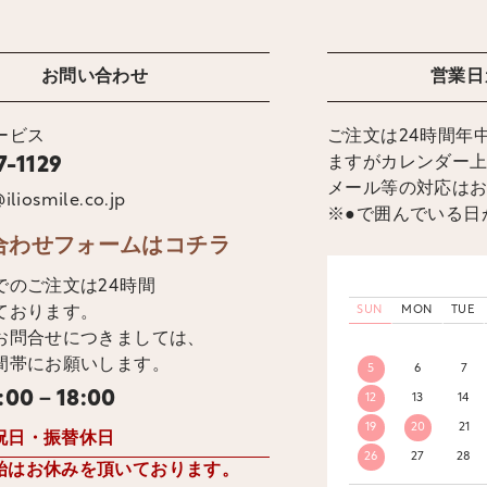
お問い合わせ
営業日
ービス
ご注文は24時間年
ますがカレンダー
7-1129
メール等の対応は
iliosmile.co.jp
※●で囲んでいる日
合わせフォームはコチラ
でのご注文は24時間
ております。
SUN
MON
TUE
お問合せにつきましては、
間帯にお願いします。
5
6
7
:00－18:00
12
13
14
19
20
21
祝日・振替休日
26
27
28
始はお休みを頂いております。