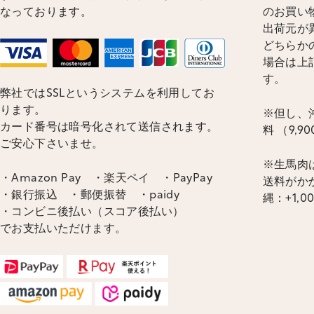
なっております。
のお買い
出荷元が
どちらかの
場合は上
す。
弊社ではSSLというシステムを利用してお
ります。
※但し、沖
カード番号は暗号化されて送信されます。
料 （9,
ご安心下さいませ。
※生馬肉
・Amazon Pay ・楽天ペイ ・PayPay
送料がかか
・銀行振込 ・郵便振替 ・paidy
縄：+1,0
・コンビニ後払い（スコア後払い）
でお支払いただけます。