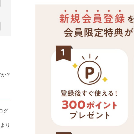
すか？
てログ
ンより