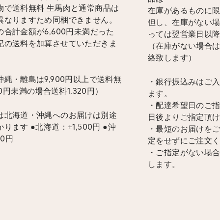
物で送料無料 生馬肉と通常商品は
在庫があるものに
異なりますため同梱できません。
但し、在庫がない
合計金額が6,600円未満だった
っては翌営業日以
記の送料を加算させていただきま
（在庫がない場合
絡致します）
縄・離島は9,900円以上で送料無
・銀行振込みはご
900円未満の場合送料1,320円）
ます。
・配達希望日のご指
は北海道・沖縄へのお届けは別途
日後よりご指定頂
ります ●北海道：+1,500円 ●沖
・最短のお届けを
00円
定をせずにご注文
・ご指定がない場
します。