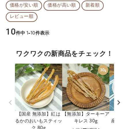
価格が安い順
価格が高い順
新着順
レビュー順
10
件中
1
-
10
件表示
ワクワクの新商品をチェック！
【国産 無添加】紅は
【無添加】ターキーア
【国産 
るかのおいもスティッ
キレス 30g
産 穴子
ク 80g