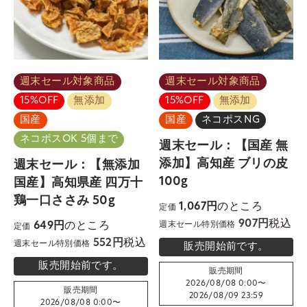
週末セール対象商品
週末セール対象商品
15%OFF
無添加
15%OFF
無添加
国産
国産
ネコポスNG
ネコポスOK 5個まで
週末セール：【国産 無
添加】高知産 ブリの皮
週末セール：【無添加
100g
国産】高知県産 四万十
鶏一口ささみ 50g
のところ
1,067
定価
税込
907
のところ
週末セール特別価格
649
定価
税込
552
週末セール特別価格
販売開始前です。
販売開始前です。
販売期間
2026/08/08 0:00
〜
販売期間
2026/08/09 23:59
2026/08/08 0:00
〜