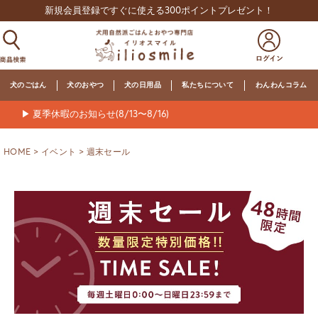
新規会員登録ですぐに使える300ポイントプレゼント！
犬のごはん
犬のおやつ
犬の日用品
私たちについて
わんわんコラム
▶ 夏季休暇のお知らせ(8/13〜8/16)
HOME
イベント
週末セール