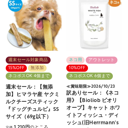
週末セール対象商品
ネコ用
アウトレット
15%OFF
無添加
10%OFF
ネコポスOK 4個まで
ネコポスOK 6個まで
週末セール：【無添
≪賞味期限≫2026/10/23
訳ありセール：《ネコ
加】ヒマラヤ産 ヤクミ
用》【Bioliob ビオリ
ルクチーズスティック
オーブ】キャット ホワ
『ドッグチュルピ』SS
イトフィッシュ・ディ
サイズ（69g以下）
ッシュ(旧Herrmann's
のところ
1,210
定価