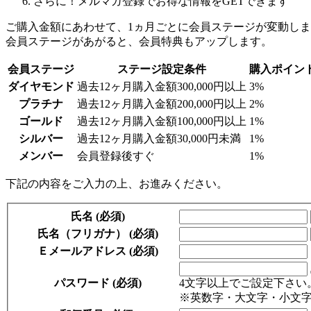
さらに！メルマガ登録でお得な情報をGETできます
ご購入金額にあわせて、1ヵ月ごとに会員ステージが変動し
会員ステージがあがると、会員特典もアップします。
会員ステージ
ステージ設定条件
購入ポイン
ダイヤモンド
過去12ヶ月購入金額300,000円以上
3%
プラチナ
過去12ヶ月購入金額200,000円以上
2%
ゴールド
過去12ヶ月購入金額100,000円以上
1%
シルバー
過去12ヶ月購入金額30,000円未満
1%
メンバー
会員登録後すぐ
1%
下記の内容をご入力の上、お進みください。
氏名
(必須)
氏名（フリガナ）
(必須)
Ｅメールアドレス
(必須)
パスワード
(必須)
4文字以上でご設定下さい
※英数字・大文字・小文字