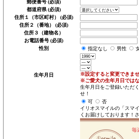
郵便番号
(必須)
都道府県
(必須)
住所１（市区町村）
(必須)
住所２（番地）
(必須)
住所３（建物名）
お電話番号
(必須)
性別
指定なし
男性
※設定すると変更できま
生年月日
※ご愛犬の生年月日では
生年月日をご登録いただく
せ！
可
否
イリオスマイルの「スマイ
くお届けしております！