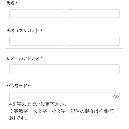
氏名
(
必
須
)
氏名（フリガナ）
(
必
須
)
Ｅメールアドレス
(
必
須
)
パスワード
(
必
4文字以上でご設定下さい。
須
※英数字・大文字・小文字・記号の混在は不要(任
)
意)です。