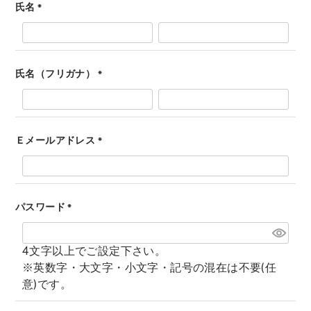
氏名
(
必
須
)
氏名（フリガナ）
(
必
須
)
Ｅメールアドレス
(
必
須
)
パスワード
(
必
4文字以上でご設定下さい。
須
※英数字・大文字・小文字・記号の混在は不要(任
)
意)です。