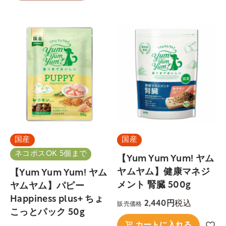
国産
国産
ネコポスOK 5個まで
【Yum Yum Yum! ヤム
ヤムヤム】健康マネジ
【Yum Yum Yum! ヤム
メント 腎臓 500g
ヤムヤム】パピー
Happiness plus+ ちょ
税込
2,440
販売価格
こっとパック 50g
カートに入れる