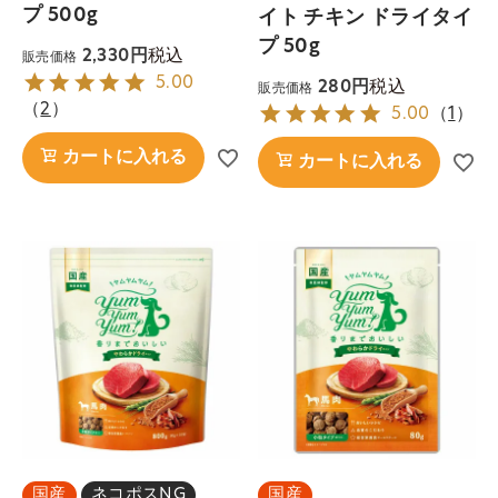
プ 500g
イト チキン ドライタイ
プ 50g
税込
2,330
販売価格
5.00
税込
280
販売価格
（
2
）
5.00
（
1
）
カートに入れる
カートに入れる
国産
ネコポスNG
国産