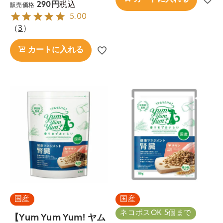
税込
290
販売価格
5.00
（
3
）
カートに入れる
国産
国産
ネコポスOK 5個まで
【Yum Yum Yum! ヤム