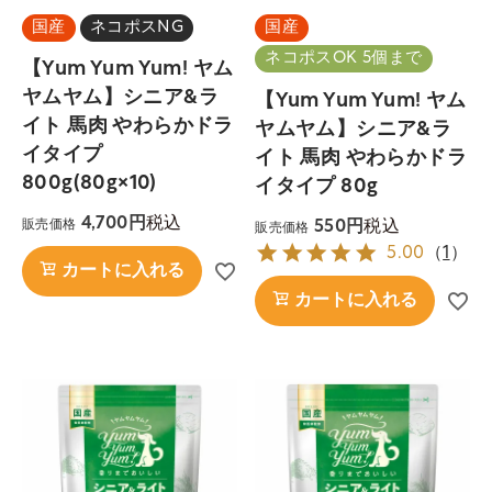
国産
ネコポスNG
国産
ネコポスOK 5個まで
【Yum Yum Yum! ヤム
ヤムヤム】シニア&ラ
【Yum Yum Yum! ヤム
イト 馬肉 やわらかドラ
ヤムヤム】シニア&ラ
イタイプ
イト 馬肉 やわらかドラ
800g(80g×10)
イタイプ 80g
税込
4,700
税込
550
販売価格
販売価格
5.00
（
1
）
カートに入れる
カートに入れる