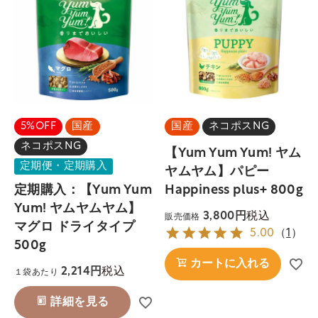
5%OFF
国産
国産
ネコポスNG
ネコポスNG
【Yum Yum Yum! ヤム
定期便・定期購入
ヤムヤム】パピー
Happiness plus+ 800g
定期購入：【Yum Yum
Yum! ヤムヤムヤム】
税込
3,800
販売価格
マグロ ドライタイプ
5.00
（
1
）
500g
カートに入れる
税込
2,214
１袋あたり
詳細を見る