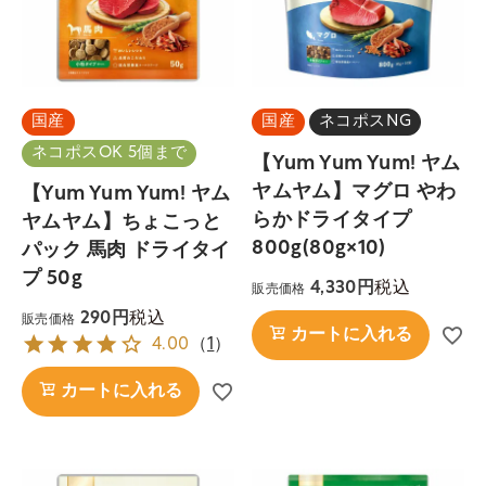
国産
国産
ネコポスNG
ネコポスOK 5個まで
【Yum Yum Yum! ヤム
ヤムヤム】マグロ やわ
【Yum Yum Yum! ヤム
らかドライタイプ
ヤムヤム】ちょこっと
800g(80g×10)
パック 馬肉 ドライタイ
プ 50g
税込
4,330
販売価格
税込
290
販売価格
カートに入れる
4.00
（
1
）
カートに入れる