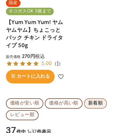
国産
ネコポスOK 5個まで
【Yum Yum Yum! ヤム
ヤムヤム】ちょこっと
パック チキン ドライタ
イプ 50g
税込
270
販売価格
5.00
（
1
）
カートに入れる
価格が安い順
価格が高い順
新着順
レビュー順
37
件中
1
-
37
件表示