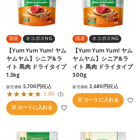
国産
ネコポスNG
国産
ネコポスNG
【Yum Yum Yum! ヤム
【Yum Yum Yum! ヤム
ヤムヤム】シニア&ラ
ヤムヤム】シニア&ラ
イト 馬肉 ドライタイプ
イト 馬肉 ドライタイプ
1.3kg
500g
税込
税込
5,700
2,680
販売価格
販売価格
5.00
（
1
）
カートに入れる
カートに入れる