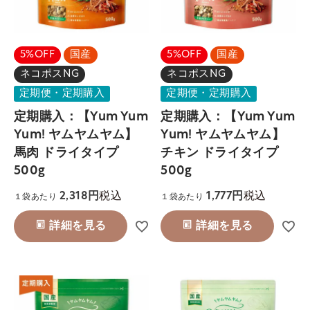
5%OFF
国産
5%OFF
国産
ネコポスNG
ネコポスNG
定期便・定期購入
定期便・定期購入
定期購入：【Yum Yum
定期購入：【Yum Yum
Yum! ヤムヤムヤム】
Yum! ヤムヤムヤム】
馬肉 ドライタイプ
チキン ドライタイプ
500g
500g
税込
税込
2,318
1,777
１袋あたり
１袋あたり
詳細を見る
詳細を見る