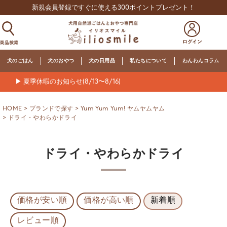
新規会員登録ですぐに使える300ポイントプレゼント！
犬のごはん
犬のおやつ
犬の日用品
私たちについて
わんわんコラム
▶ 夏季休暇のお知らせ(8/13〜8/16)
HOME
ブランドで探す
Yum Yum Yum! ヤムヤムヤム
ドライ・やわらかドライ
ドライ・やわらかドライ
価格が安い順
価格が高い順
新着順
レビュー順