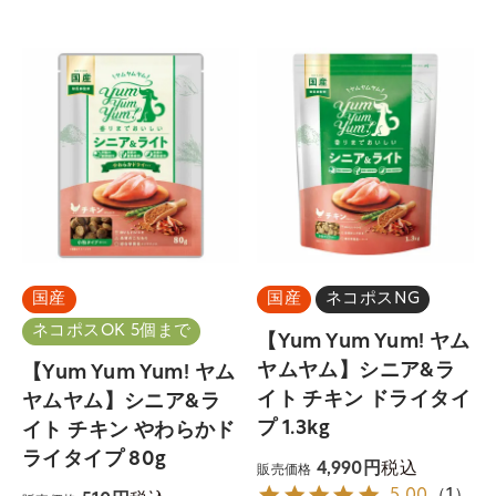
国産
国産
ネコポスNG
ネコポスOK 5個まで
【Yum Yum Yum! ヤム
ヤムヤム】シニア&ラ
【Yum Yum Yum! ヤム
イト チキン ドライタイ
ヤムヤム】シニア&ラ
プ 1.3kg
イト チキン やわらかド
ライタイプ 80g
税込
4,990
販売価格
5.00
（
1
）