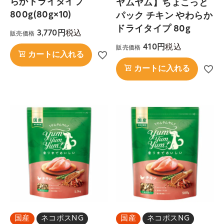
らかドライタイプ
ヤムヤム】ちょこっと
800g(80g×10)
パック チキン やわらか
ドライタイプ 80g
税込
3,770
販売価格
税込
410
販売価格
カートに入れる
カートに入れる
国産
ネコポスNG
国産
ネコポスNG