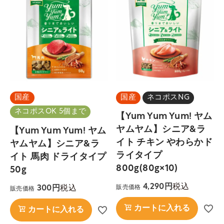
国産
国産
ネコポスNG
ネコポスOK 5個まで
【Yum Yum Yum! ヤム
ヤムヤム】シニア&ラ
【Yum Yum Yum! ヤム
イト チキン やわらかド
ヤムヤム】シニア&ラ
ライタイプ
イト 馬肉 ドライタイプ
800g(80g×10)
50g
税込
4,290
税込
300
販売価格
販売価格
カートに入れる
カートに入れる