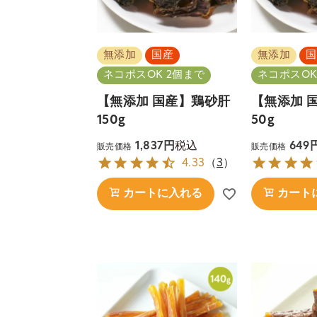
無添加
国産
無添加
国
ネコポスOK 2個まで
ネコポスOK
【無添加 国産】鶏砂肝
【無添加 
150g
50g
税込
1,837
649
販売価格
販売価格
4.33
（
3
）
カートに入れる
カート