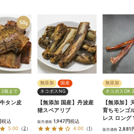
無添加
国産
無添加
 2個まで
ネコポスNG
ネコポスOK 
牛タン皮
【無添加 国産】丹波産
【無添加】
猪スペアリブ
育ちモンゴル
レス ロング 1
税込
税込
1,947
販売価格
5.00
（
2
）
4.00
（
1
）
2,881
販売価格