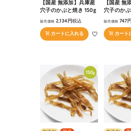
【国産 無添加】兵庫産
【国産 無
穴子のかぶと焼き 150g
穴子のかぶと
税込
2,134
747
販売価格
販売価格
カートに入れる
カート