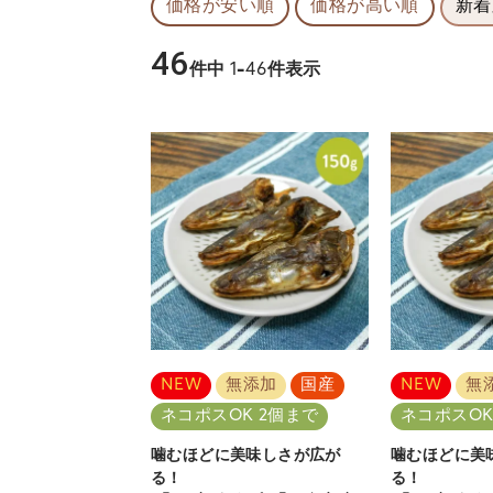
価格が安い順
価格が高い順
新着
46
件中
1
-
46
件表示
NEW
無添加
国産
NEW
無
ネコポスOK 2個まで
ネコポスOK
噛むほどに美味しさが広が
噛むほどに美
る！
る！