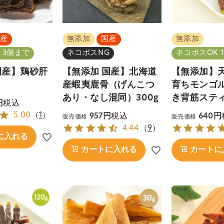
産
無添加
国産
無添加
 3個まで
ネコポスNG
ネコポスOK 
国産】鶏砂肝
【無添加 国産】北海道
【無添加】
産蝦夷鹿骨（げんこつ
育ちモンゴル
あり・なし混同）300g
き背筋スティ
税込
5.00
（
1
）
税込
957
640
販売価格
販売価格
4.44
（
9
）
に入れる
カートに入れる
カートに