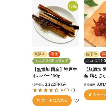
無添加
国産
無添加
国
ネコポスOK 2個まで
ネコポスN
【無添加 国産】神戸牛
【無添加 
ホルバー 150g
産 鶏とさか
税込
2,222
3,81
販売価格
販売価格
4.00
（
3
）
カート
カートに入れる