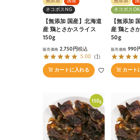
無添加
国産
無添加
国
ネコポスNG
ネコポスOK
【無添加 国産】北海道
【無添加 
産 鶏とさかスライス
産 鶏とさ
150g
50g
税込
2,750
990
販売価格
販売価格
5.00
（
1
）
カートに入れる
カート