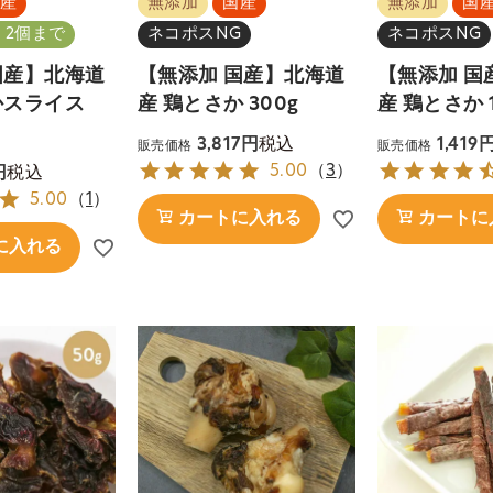
産
無添加
国産
無添加
国
 2個まで
ネコポスNG
ネコポスNG
国産】北海道
【無添加 国産】北海道
【無添加 国
かスライス
産 鶏とさか 300g
産 鶏とさか 1
税込
3,817
1,419
販売価格
販売価格
税込
5.00
（
3
）
5.00
（
1
）
カートに入れる
カートに
に入れる