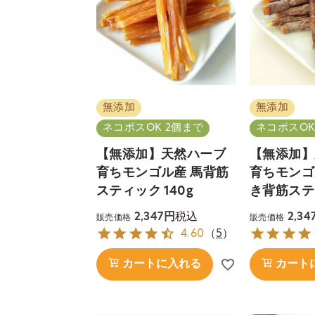
無添加
無添加
ネコポスOK 2個まで
ネコポスOK
【無添加】天然ハーブ
【無添加】
育ちモンゴル産 馬背筋
育ちモンゴ
スティック 140g
き背筋スティ
税込
2,347
2,34
販売価格
販売価格
4.60
（
5
）
カートに入れる
カート