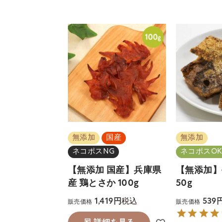
無添加
国産
無添加
ネコポスNG
ネコポスOK
【無添加 国産】兵庫県
【無添加】
産 鶏とさか 100g
50g
税込
1,419
539
販売価格
販売価格