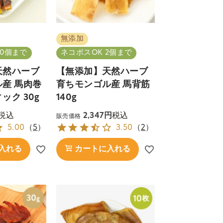
無添加
10個まで
ネコポスOK 2個まで
天然ハーブ
【無添加】天然ハーブ
産 馬肉巻
育ちモンゴル産 馬背筋
ック 30g
140g
税込
税込
2,347
販売価格
5.00
（
5
）
3.50
（
2
）
入れる
カートに入れる