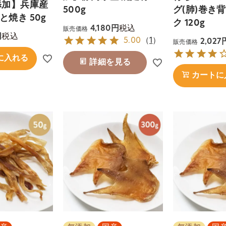
添加】兵庫産
500g
グ(肺)巻き
焼き 50g
ク 120g
税込
4,180
販売価格
税込
5.00
（
1
）
2,027
販売価格
に入れる
詳細を見る
カートに