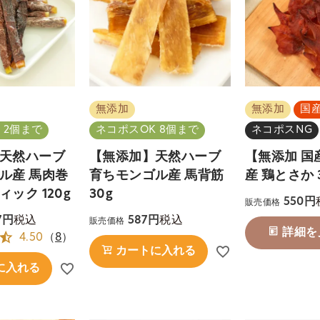
無添加
無添加
国
 2個まで
ネコポスOK 8個まで
ネコポスNG
天然ハーブ
【無添加】天然ハーブ
【無添加 国
ル産 馬肉巻
育ちモンゴル産 馬背筋
産 鶏とさか 
ック 120g
30g
550
販売価格
税込
税込
7
587
販売価格
詳細を
4.50
（
8
）
カートに入れる
に入れる