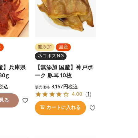
産
無添加
国産
ネコポスNG
産】兵庫県
【無添加 国産】神戸ポ
30g
ーク 豚耳 10枚
税込
税込
3,157
販売価格
4.00
（
1
）
見る
カートに入れる