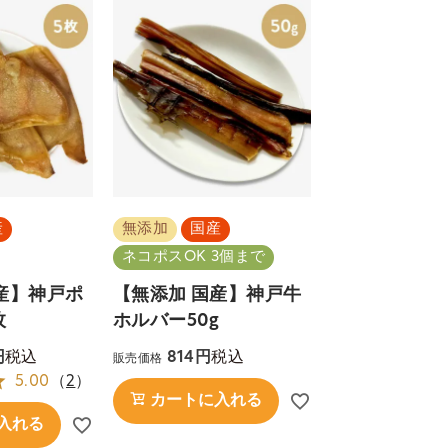
産
無添加
国産
ネコポスOK 3個まで
産】神戸ポ
【無添加 国産】神戸牛
枚
ホルバー50g
税込
税込
814
販売価格
5.00
（
2
）
カートに入れる
入れる