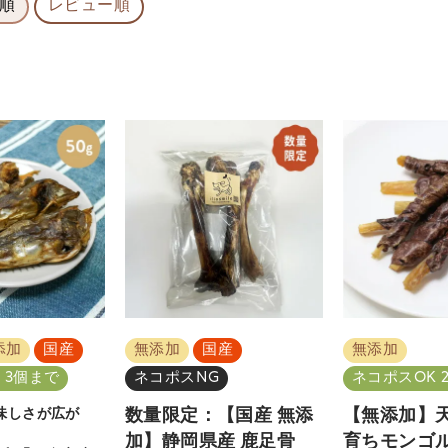
順
レビュー順
添加
国産
無添加
国産
無添加
 3個まで
ネコポスNG
ネコポスOK 
味しさが広が
数量限定：【国産 無添
【無添加】
加】静岡県産 鹿足骨
育ちモンゴ