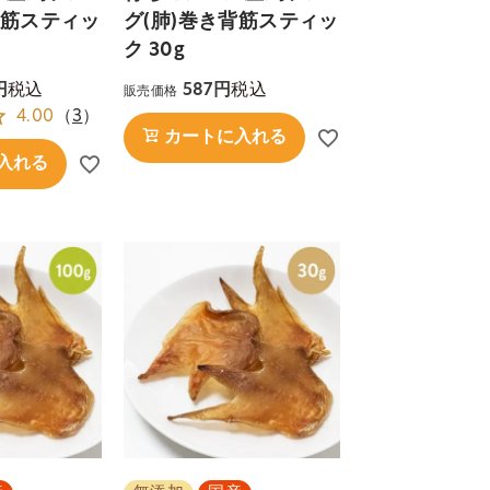
背筋スティッ
グ(肺)巻き背筋スティッ
ク 30g
税込
税込
587
販売価格
4.00
（
3
）
カートに入れる
入れる