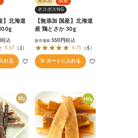
産
無添加
国産
ネコポスNG
産】北海道
【無添加 国産】北海道
00g
産 鶏とさか 30g
税込
税込
550
販売価格
4.67
（
3
）
4.75
（
4
）
入れる
カートに入れる