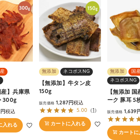
産
無添加
ネコポスNG
無添加
国
G
ネコポスNG
【無添加】牛タン皮
150g
国産】兵庫県
【無添加 国
 300g
ーク 豚耳 5
税込
1,287
販売価格
5.00
（
1
）
税込
7
1,639
販売価格
カートに入れる
に入れる
カートに