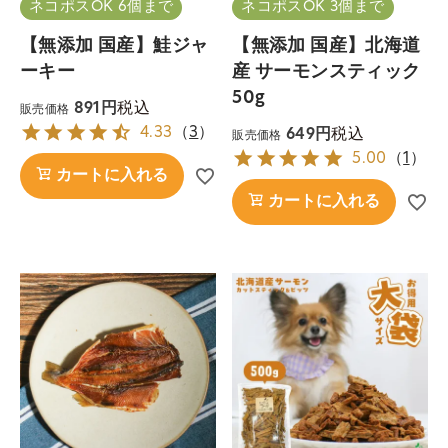
ネコポスOK 6個まで
ネコポスOK 3個まで
【無添加 国産】鮭ジャ
【無添加 国産】北海道
ーキー
産 サーモンスティック
50g
税込
891
販売価格
4.33
（
3
）
税込
649
販売価格
5.00
（
1
）
カートに入れる
カートに入れる