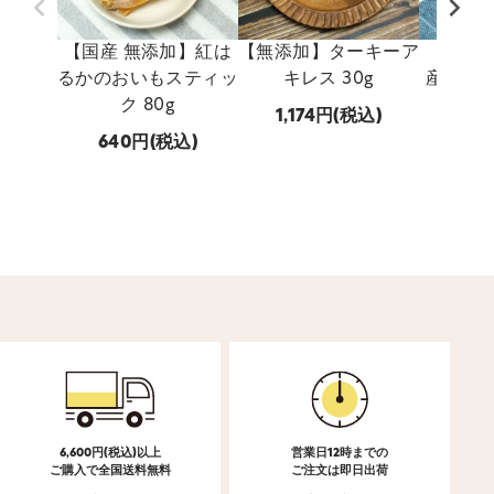
【国産 無添加】紅は
【無添加】ターキーア
【国産 
るかのおいもスティッ
キレス 30g
産 穴子
ク 80g
1,174
(税込)
640
(税込)
747
6,600円(税込)以上
営業日12時までの
ご購入で全国送料無料
ご注文は即日出荷