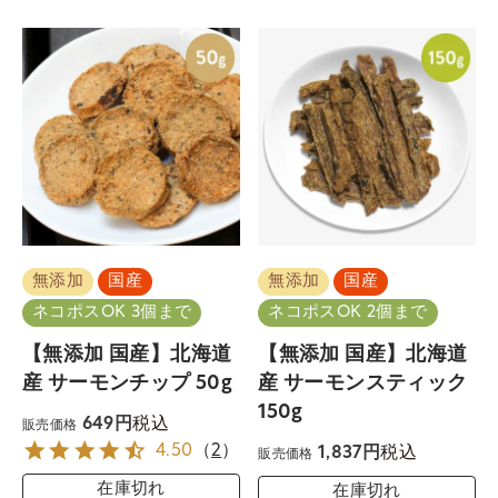
無添加
国産
無添加
国産
ネコポスOK 3個まで
ネコポスOK 2個まで
【無添加 国産】北海道
【無添加 国産】北海道
産 サーモンチップ 50g
産 サーモンスティック
150g
税込
649
販売価格
4.50
（
2
）
税込
1,837
販売価格
在庫切れ
在庫切れ