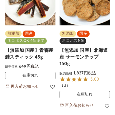
無添加
国産
無添加
国産
ネコポスOK 4個まで
ネコポスNG
【無添加 国産】青森産
【無添加 国産】北海道
鮭スティック 45g
産 サーモンチップ
150g
税込
649
販売価格
税込
1,837
販売価格
在庫切れ
5.00
（
3
）
再入荷お知らせ
在庫切れ
再入荷お知らせ