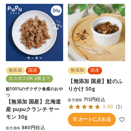
無添加
国産
無添加
国産
ネコポスOK 5個まで
【無添加 国産】鮭のふ
りかけ 50g
鮭100%のザクザク食感のおや
つ
税込
715
販売価格
【無添加 国産】北海道
5.00
（
1
）
産 pupuクランチ サー
モン 30g
カートに入れる
税込
880
販売価格