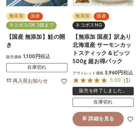
無添加
国産
無添加
国産
ネコポスOK 2個まで
ネコポスNG
【国産 無添加】鮭の開
【無添加 国産】訳あり
き
北海道産 サーモンカッ
トスティック＆ビッツ
税込
1,100
販売価格
500g 超お得パック
在庫切れ
税込
3,960
アウトレット価格
5.00
（
1
）
再入荷お知らせ
販売を終了しました。
在庫切れ
詳細を見る