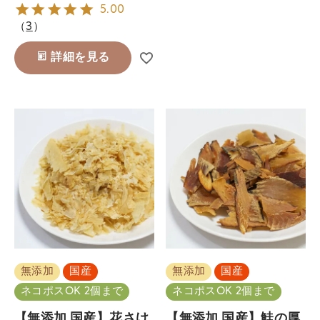
5.00
（
3
）
詳細を見る
無添加
国産
無添加
国産
ネコポスOK 2個まで
ネコポスOK 2個まで
【無添加 国産】花さけ
【無添加 国産】鮭の厚