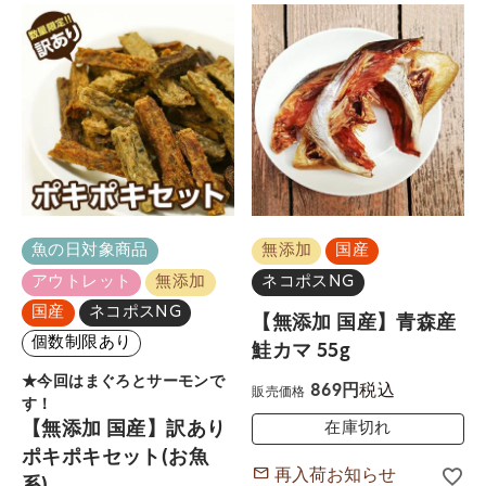
魚の日対象商品
無添加
国産
アウトレット
無添加
ネコポスNG
国産
ネコポスNG
【無添加 国産】青森産
個数制限あり
鮭カマ 55g
★今回はまぐろとサーモンで
税込
869
販売価格
す！
【無添加 国産】訳あり
在庫切れ
ポキポキセット(お魚
再入荷お知らせ