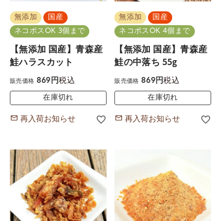
無添加
国産
無添加
国産
ネコポスOK 3個まで
ネコポスOK 4個まで
【無添加 国産】青森産
【無添加 国産】青森産
鮭ハラスカット
鮭の中落ち 55g
税込
税込
869
869
販売価格
販売価格
在庫切れ
在庫切れ
再入荷お知らせ
再入荷お知らせ