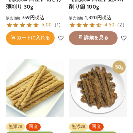
薄削り 30g
削り節 100g
税込
税込
759
1,320
販売価格
販売価格
5.00
（
1
）
4.50
（
2
）
カートに入れる
詳細を見る
無添加
国産
無添加
国産