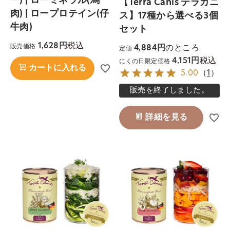
ー) | ローミネラル(馬
【Terra Canis テラカニ
肉) | ロープロテイン(仔
ス】17種から選べる3個
牛肉)
セット
税込
1,628
のところ
販売価格
4,884
定価
税込
4,151
にくの日限定価格
カートに入れる
5.00
（
1
）
販売を終了しました。
詳細を見る