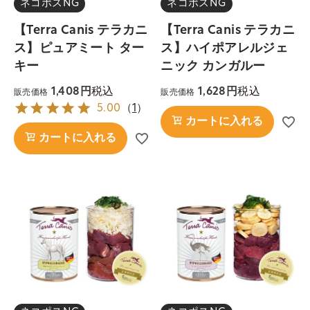
ネコポスNG
ネコポスNG
【Terra Canis テラカニ
【Terra Canis テラカニ
ス】ピュアミート ター
ス】ハイポアレルジェ
キー
ニック カンガルー
税込
税込
1,408
1,628
販売価格
販売価格
5.00
（
1
）
カートに入れる
カートに入れる