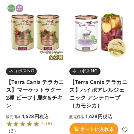
ネコポスNG
ネコポスNG
【Terra Canis テラカニ
【Terra Canis テラカニ
ス】マーケットラグー
ス】ハイポアレルジェ
2種 ビーフ | 鹿肉&チキ
ニック アンテロープ
ン
（カモシカ）
税込
税込
1,628
1,628
販売価格
販売価格
5.00
カートに入れる
（
2
）