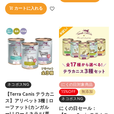
カートに入れる
ネコポスNG
にくの日対象商品
15%OFF
無添加
【Terra Canis テラカニ
ネコポスNG
ス】アリベット3種 | ロ
ーファット(カンガル
にくの日セール：