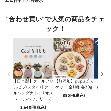
件中
1
-
22
件表示
"合わせ買い"で人気の商品をチェ
ック！
【日本製】クールフリ
【無添加】pupuビス
【無添加
ルビブ(スタイ) | クー
ケット 全11種 各30g
道産 p
ルバンダナ | イリオス
ホッ
385
(税込)
マイルハウシリーズ
770
2,640
(税込)