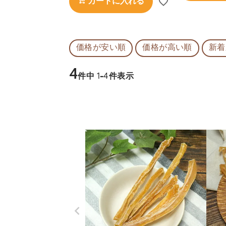
カートに入れる
価格が安い順
価格が高い順
新着
4
件中
1
-
4
件表示