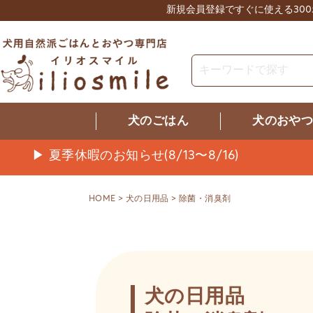
新規会員登録ですぐに使える30
犬のごはん
犬のおや
▶ 夏季休暇のお知らせ(8/13〜8/16)
HOME
犬の日用品
除菌・消臭剤
犬の日用品