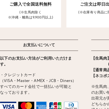
ご購入で全国送料無料
ご注文は即日
(※生馬肉除く
(※在庫有り商品に
※沖縄・離島は9,900円以上)
お支払いについて
以下のお支払い方法がご利用いただけま
【生馬肉】
す。
(ヤマ
【通常商品
・クレジットカード
【ネコポス
（VISA・Master・AMEX・JCB・Diners）
すべてのカード会社で一括払いが可能と
※生馬肉、
なっております。
のお買い
出荷元が
どちらかの