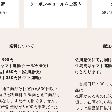
出荷
クーポンやセールをご案内
限る)
(※
送料について
配送
990円
佐川急便にてお届
ト運輸 クール冷凍便)
生馬肉はヤマト運
】660円～(佐川急便)
けとなります。
】350円(ヤマト運輸)
・営業日12：00
通常商品それぞれ6,600円以上
品は
物で送料無料 生馬肉と通常商品は
在庫があるものに
異なりますため同梱できません。
但し、在庫がない
合計金額が6,600円未満だった
っては翌営業日以