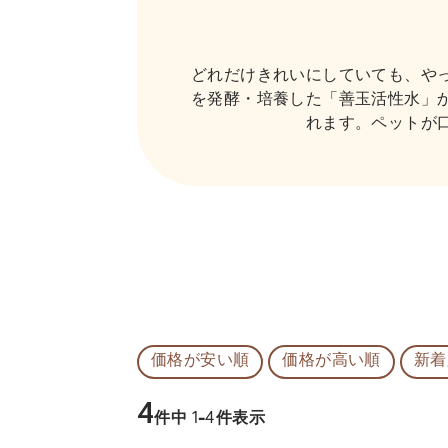
どれだけきれいにしていても、や
を発酵・培養した「善玉活性水」
れます。ペットが
価格が安い順
価格が高い順
新着
4
件中
1
-
4
件表示