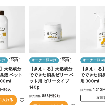
向け
即納
オーナー様向け
即納
オーナー様向
】天然成分
【きえ～る】天然成分
【きえ～る
臭液 ペット
でできた消臭ゼリー ペ
でできた消臭
00ml
ット用 ゼリータイプ
用 300ml
140g
税込
1,210
販売価格
税込
858
販売価格
在庫
に入れる