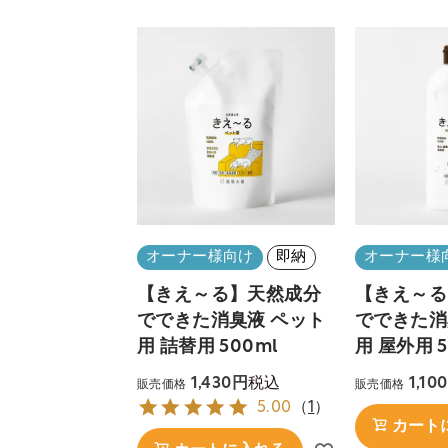
オーナー様向け
即納
オーナー様
【きえ～る】天然成分
【きえ～る
でできた消臭液 ペット
でできた消
用 詰替用 500ml
用 屋外用 5
税込
1,430
1,100
販売価格
販売価格
5.00
（
1
）
カート