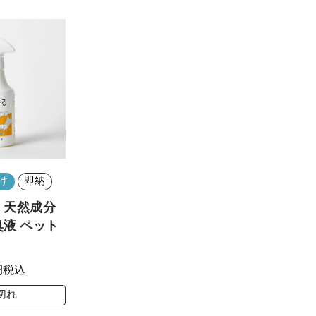
け
即納
】天然成分
液 ペット
税込
切れ