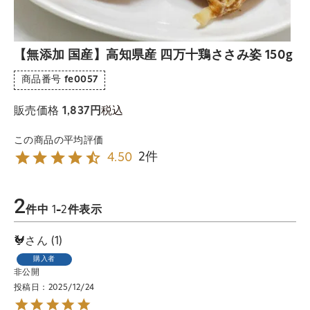
【無添加 国産】高知県産 四万十鶏ささみ姿 150g
商品番号
fe0057
税込
販売価格
1,837
2
4.50
2
件中
1
-
2
件表示
🐓
1
購入者
非公開
投稿日
2025/12/24