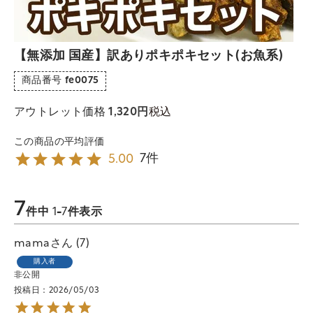
【無添加 国産】訳ありポキポキセット(お魚系)
商品番号
fe0075
税込
アウトレット価格
1,320
7
5.00
7
件中
1
-
7
件表示
mama
7
購入者
非公開
投稿日
2026/05/03