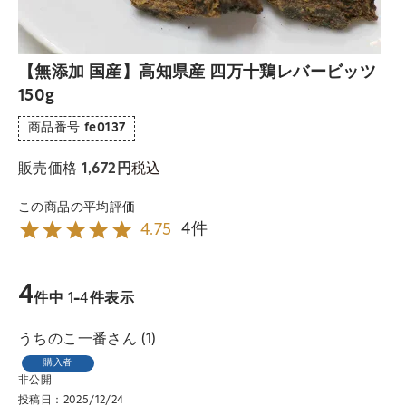
【無添加 国産】高知県産 四万十鶏レバービッツ
150g
商品番号
fe0137
税込
販売価格
1,672
4
4.75
4
件中
1
-
4
件表示
うちのこ一番
1
購入者
非公開
投稿日
2025/12/24