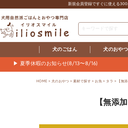
新規会員登録ですぐに使える30
犬のごはん
犬のおや
▶ 夏季休暇のお知らせ(8/13〜8/16)
HOME
犬のおやつ
素材で探す
お魚
タラ
【無添
【無添加