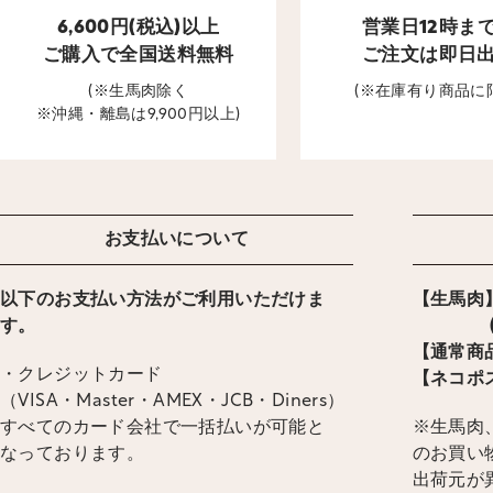
6,600円(税込)以上
営業日12時ま
ご購入で全国送料無料
ご注文は即日
(※生馬肉除く
(※在庫有り商品に
※沖縄・離島は9,900円以上)
お支払いについて
以下のお支払い方法がご利用いただけま
【生馬肉】
す。
(ヤマ
【通常商品
・クレジットカード
【ネコポス
（VISA・Master・AMEX・JCB・Diners）
すべてのカード会社で一括払いが可能と
※生馬肉、
なっております。
のお買い
出荷元が