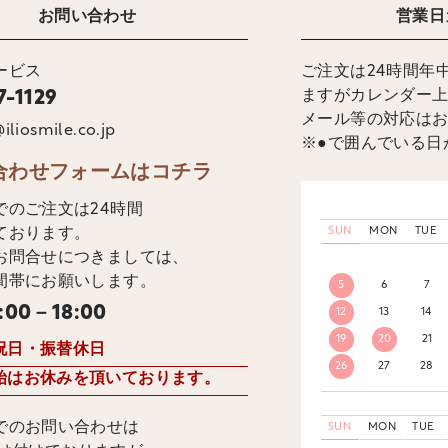
お問い合わせ
営業日
ービス
ご注文は24時間年
ますがカレンダー
7-1129
メール等の対応は
iliosmile.co.jp
※●で囲んでいる日
合わせフォームはコチラ
でのご注文は24時間
ております。
SUN
MON
TUE
お問合せにつきましては、
間帯にお願いします。
5
6
7
:00－18:00
12
13
14
19
20
21
祝日・振替休日
26
27
28
始はお休みを頂いております。
でのお問い合わせは
SUN
MON
TUE