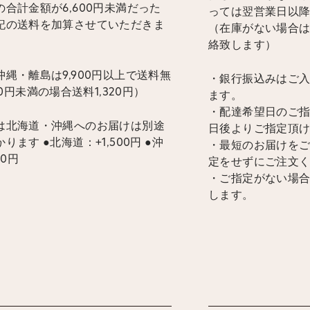
合計金額が6,600円未満だった
っては翌営業日以
記の送料を加算させていただきま
（在庫がない場合
絡致します）
縄・離島は9,900円以上で送料無
・銀行振込みはご
900円未満の場合送料1,320円）
ます。
・配達希望日のご指
は北海道・沖縄へのお届けは別途
日後よりご指定頂
ります ●北海道：+1,500円 ●沖
・最短のお届けを
00円
定をせずにご注文
・ご指定がない場
します。