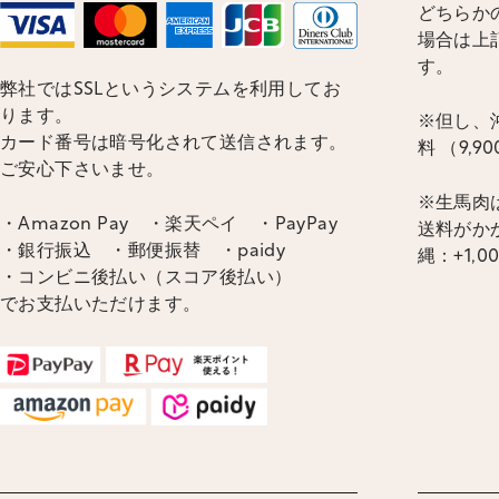
どちらかの
場合は上
す。
弊社ではSSLというシステムを利用してお
ります。
※但し、沖
カード番号は暗号化されて送信されます。
料 （9,
ご安心下さいませ。
※生馬肉
・Amazon Pay ・楽天ペイ ・PayPay
送料がかか
・銀行振込 ・郵便振替 ・paidy
縄：+1,0
・コンビニ後払い（スコア後払い）
でお支払いただけます。