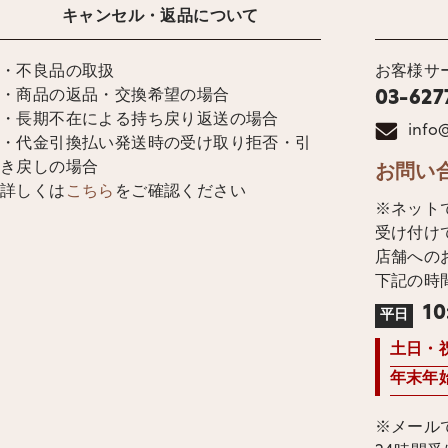
キャンセル・返品について
・不良品の取扱
お客様サ
・商品の返品・交換希望の場合
03-627
・長期不在による持ち戻り返送の場合
info@
・代金引換払い発送時の受け取り拒否・引
き戻しの場合
お問い
詳しくは
こちら
をご確認ください
※ネット
受け付け
店舗への
下記の時
10
平日
土日・
年末年
※メール