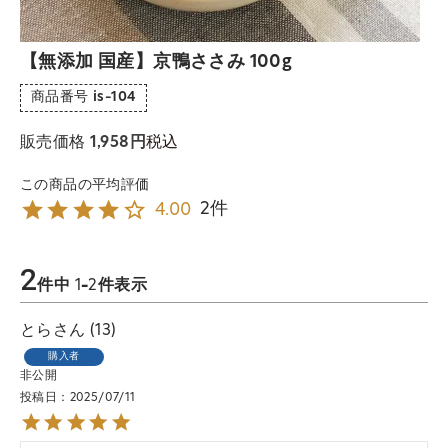
【無添加 国産】京鴨ささみ 100g
商品番号
is-104
税込
販売価格
1,958
2
4.00
2
件中
1
-
2
件表示
とら
13
購入者
非公開
投稿日
2025/07/11