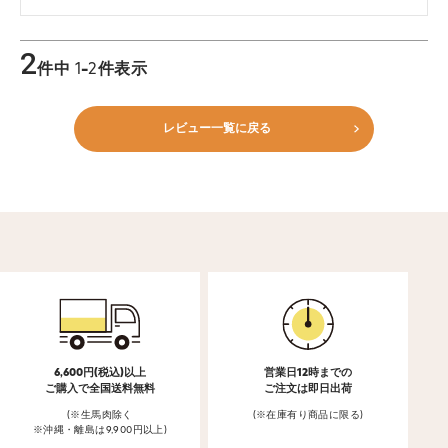
2
件中
1
-
2
件表示
レビュー一覧に戻る
6,600円(税込)以上
営業日12時までの
ご購入で全国送料無料
ご注文は即日出荷
(※生馬肉除く
(※在庫有り商品に限る)
※沖縄・離島は9,900円以上)