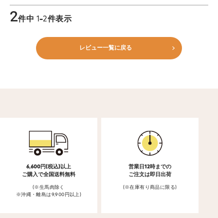
2
件中
1
-
2
件表示
レビュー一覧に戻る
6,600円(税込)以上
営業日12時までの
ご購入で全国送料無料
ご注文は即日出荷
(※生馬肉除く
(※在庫有り商品に限る)
※沖縄・離島は9,900円以上)