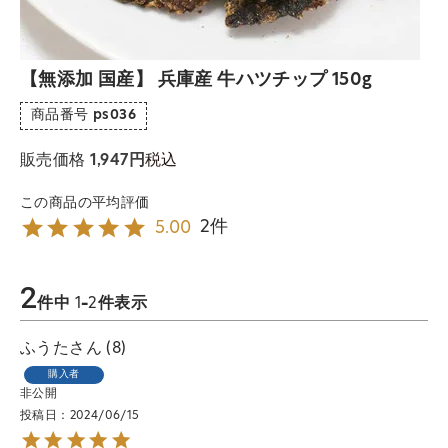
【無添加 国産】 兵庫産 牛ハツチップ 150g
商品番号
ps036
税込
販売価格
1,947
2
5.00
2
件中
1
-
2
件表示
ふうた
8
購入者
非公開
投稿日
2024/06/15