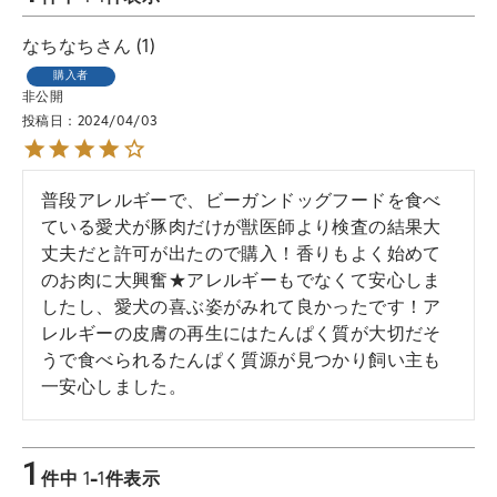
なちなち
1
購入者
非公開
投稿日
2024/04/03
普段アレルギーで、ビーガンドッグフードを食べ
ている愛犬が豚肉だけが獣医師より検査の結果大
丈夫だと許可が出たので購入！香りもよく始めて
のお肉に大興奮★アレルギーもでなくて安心しま
したし、愛犬の喜ぶ姿がみれて良かったです！ア
レルギーの皮膚の再生にはたんぱく質が大切だそ
うで食べられるたんぱく質源が見つかり飼い主も
一安心しました。
1
件中
1
-
1
件表示