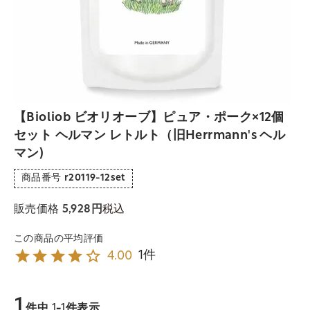
【Bioliob ビオリオーブ】ピュア・ポーク×12個
セット ヘルマン レトルト（旧Herrmann's ヘル
マン)
商品番号
r20119-12set
税込
販売価格
5,928
1
4.00
1
件中
1
-
1
件表示