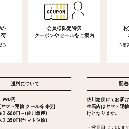
での
会員様限定特典
お
出荷
クーポンやセールをご案内
限る)
(※
送料について
配送
990円
佐川急便にてお届
ト運輸 クール冷凍便)
生馬肉はヤマト運
】660円～(佐川急便)
けとなります。
】350円(ヤマト運輸)
・営業日12：00