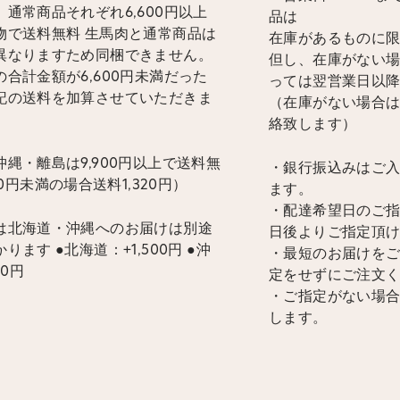
通常商品それぞれ6,600円以上
品は
物で送料無料 生馬肉と通常商品は
在庫があるものに
異なりますため同梱できません。
但し、在庫がない
合計金額が6,600円未満だった
っては翌営業日以
記の送料を加算させていただきま
（在庫がない場合
絡致します）
縄・離島は9,900円以上で送料無
・銀行振込みはご
900円未満の場合送料1,320円）
ます。
・配達希望日のご指
は北海道・沖縄へのお届けは別途
日後よりご指定頂
ります ●北海道：+1,500円 ●沖
・最短のお届けを
00円
定をせずにご注文
・ご指定がない場
します。