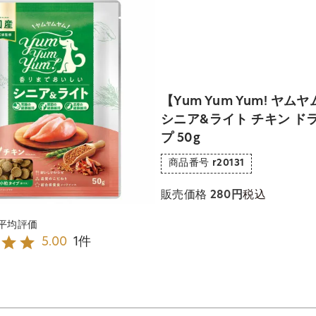
【Yum Yum Yum! ヤム
シニア&ライト チキン ド
プ 50g
商品番号
r20131
税込
販売価格
280
1
5.00