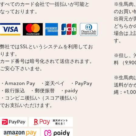
すべてのカード会社で一括払いが可能と
※生馬肉、
なっております。
のお買い
出荷元が
どちらかの
場合は上
す。
弊社ではSSLというシステムを利用してお
ります。
※但し、沖
カード番号は暗号化されて送信されます。
料 （9,
ご安心下さいませ。
※生馬肉
・Amazon Pay ・楽天ペイ ・PayPay
送料がかか
・銀行振込 ・郵便振替 ・paidy
縄：+1,0
・コンビニ後払い（スコア後払い）
でお支払いただけます。