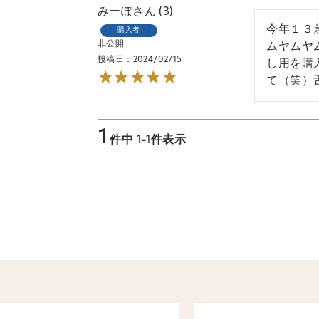
みーぽ
3
今年１３
購入者
非公開
ムヤムヤ
投稿日
2024/02/15
し用を購
て（笑）
1
件中
1
-
1
件表示