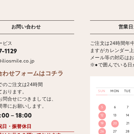
お問い合わせ
営業日
ービス
ご注文は24時間年
ますがカレンダー
7-1129
メール等の対応は
iliosmile.co.jp
※●で囲んでいる日
合わせフォームはコチラ
でのご注文は24時間
ております。
SUN
MON
TUE
お問合せにつきましては、
間帯にお願いします。
5
6
7
:00－18:00
12
13
14
19
20
21
祝日・振替休日
26
27
28