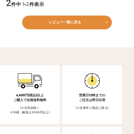
2
件中
1
-
2
件表示
レビュー一覧に戻る
6,600円(税込)以上
営業日12時までの
ご購入で全国送料無料
ご注文は即日出荷
(※生馬肉除く
(※在庫有り商品に限る)
※沖縄・離島は9,900円以上)