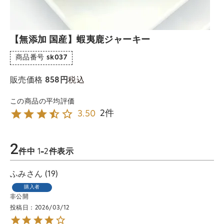
【無添加 国産】蝦夷鹿ジャーキー
商品番号
sk037
税込
販売価格
858
2
3.50
2
件中
1
-
2
件表示
ふみ
19
購入者
非公開
投稿日
2026/03/12