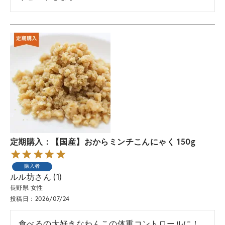
定期購入：【国産】おからミンチこんにゃく 150g
購入者
ルル坊
1
長野県
女性
投稿日
2026/07/24
食べるの大好きなわんこの体重コントロールに！