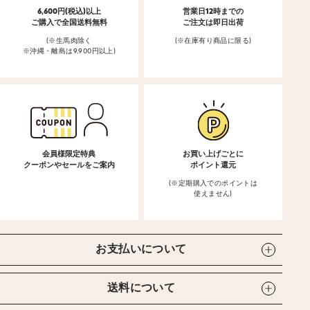
6,600円(税込)以上
営業日12時までの
ご購入で全国送料無料
ご注文は即日出荷
(※生馬肉除く
(※在庫有り商品に限る)
※沖縄・離島は9,900円以上)
会員様限定特典
お買い上げごとに
クーポンやセールをご案内
ポイント還元
(※定期購入でのポイントは
使えません)
お支払いについて
送料について