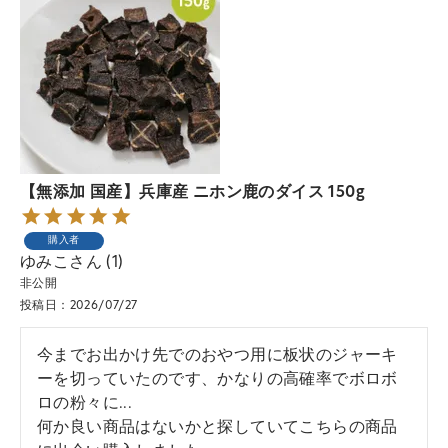
【無添加 国産】兵庫産 ニホン鹿のダイス 150g
購入者
ゆみこ
1
非公開
投稿日
2026/07/27
今までお出かけ先でのおやつ用に板状のジャーキ
ーを切っていたのです、かなりの高確率でボロボ
ロの粉々に...

何か良い商品はないかと探していてこちらの商品