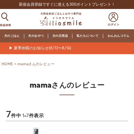
新規会員登録ですぐに使える300ポイントプレゼント！
犬のごはん
犬のおやつ
犬の日用品
私たちについて
わんわんコラム
▶ 夏季休暇のお知らせ(8/13〜8/16)
HOME
mamaさんのレビュー
mamaさんのレビュー
7
件中
1
-
7
件表示