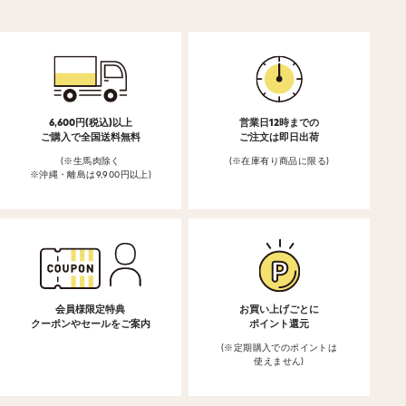
6,600円(税込)以上
営業日12時までの
ご購入で全国送料無料
ご注文は即日出荷
(※生馬肉除く
(※在庫有り商品に限る)
※沖縄・離島は9,900円以上)
会員様限定特典
お買い上げごとに
クーポンやセールをご案内
ポイント還元
(※定期購入でのポイントは
使えません)