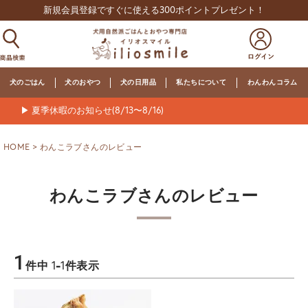
新規会員登録ですぐに使える300ポイントプレゼント！
犬のごはん
犬のおやつ
犬の日用品
私たちについて
わんわんコラム
▶ 夏季休暇のお知らせ(8/13〜8/16)
HOME
わんこラブさんのレビュー
わんこラブさんのレビュー
1
件中
1
-
1
件表示