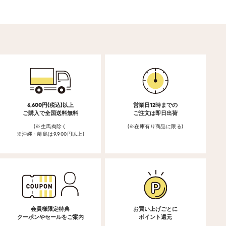
6,600円(税込)以上
営業日12時までの
ご購入で全国送料無料
ご注文は即日出荷
(※生馬肉除く
(※在庫有り商品に限る)
※沖縄・離島は9,900円以上)
会員様限定特典
お買い上げごとに
クーポンやセールをご案内
ポイント還元