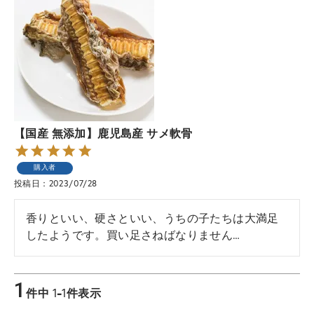
【国産 無添加】鹿児島産 サメ軟骨
購入者
投稿日
2023/07/28
香りといい、硬さといい、うちの子たちは大満足
1
件中
1
-
1
件表示