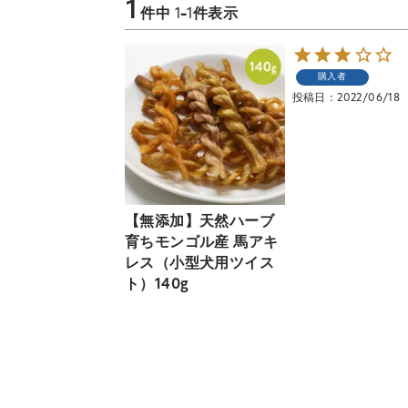
1
件中
1
-
1
件表示
購入者
投稿日
2022/06/18
【無添加】天然ハーブ
育ちモンゴル産 馬アキ
レス（小型犬用ツイス
ト）140g