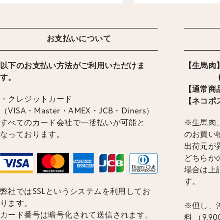
お支払いについて
以下のお支払い方法がご利用いただけま
【生馬肉】
す。
(ヤマ
【通常商品
・クレジットカード
【ネコポス
（VISA・Master・AMEX・JCB・Diners）
すべてのカード会社で一括払いが可能と
※生馬肉、
なっております。
のお買い
出荷元が
どちらかの
場合は上
す。
弊社ではSSLというシステムを利用してお
ります。
※但し、沖
カード番号は暗号化されて送信されます。
料 （9,