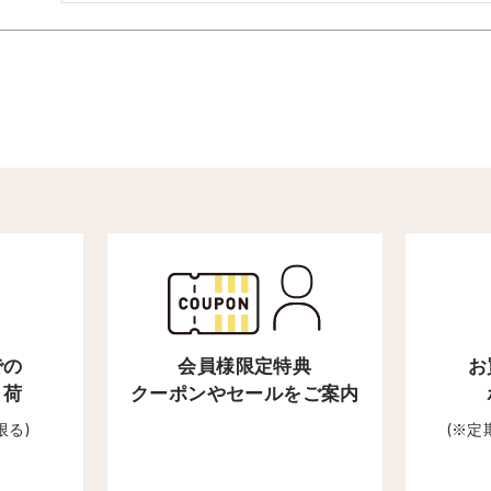
での
会員様限定特典
お
出荷
クーポンやセールをご案内
限る)
(※