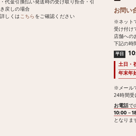
・代金引換払い発送時の受け取り拒否・引
き戻しの場合
お問い
詳しくは
こちら
をご確認ください
※ネット
受け付け
店舗への
下記の時
10
平日
土日・
年末年
※メール
24時間
お電話
で
10:00－1
となりま