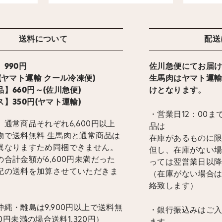
送料について
配送
990円
佐川急便にてお届
ト運輸 クール冷凍便)
生馬肉はヤマト運
】660円～(佐川急便)
けとなります。
】350円(ヤマト運輸)
・営業日12：00
通常商品それぞれ6,600円以上
品は
物で送料無料 生馬肉と通常商品は
在庫があるものに
異なりますため同梱できません。
但し、在庫がない
合計金額が6,600円未満だった
っては翌営業日以
記の送料を加算させていただきま
（在庫がない場合
絡致します）
縄・離島は9,900円以上で送料無
・銀行振込みはご
900円未満の場合送料1,320円）