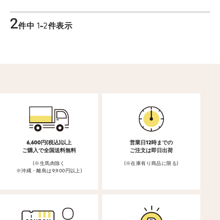
2
件中
1
-
2
件表示
6,600円(税込)以上
営業日12時までの
ご購入で全国送料無料
ご注文は即日出荷
(※生馬肉除く
(※在庫有り商品に限る)
※沖縄・離島は9,900円以上)