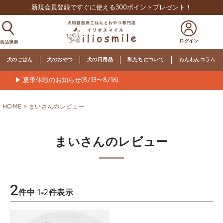
新規会員登録ですぐに使える300ポイントプレゼント！
犬のごはん
犬のおやつ
犬の日用品
私たちについて
わんわんコラム
▶ 夏季休暇のお知らせ(8/13〜8/16)
HOME
まいさんのレビュー
まいさんのレビュー
2
件中
1
-
2
件表示