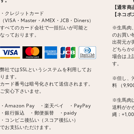
す。
(ヤマ
【通常商品
・クレジットカード
【ネコポス
（VISA・Master・AMEX・JCB・Diners）
すべてのカード会社で一括払いが可能と
※生馬肉、
なっております。
のお買い
出荷元が
どちらかの
場合は上
す。
弊社ではSSLというシステムを利用してお
ります。
※但し、沖
カード番号は暗号化されて送信されます。
料 （9,
ご安心下さいませ。
※生馬肉
・Amazon Pay ・楽天ペイ ・PayPay
送料がかか
・銀行振込 ・郵便振替 ・paidy
縄：+1,0
・コンビニ後払い（スコア後払い）
でお支払いただけます。