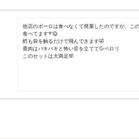
他店のボーロは食べなくて廃棄したのですが、こ
食べてます➰😋

鱈も袋を触るだけで飛んできます🤣

鹿肉はバキバキと怖い音を立てて💦ペロリ

このセットは大満足💯