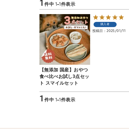
1
件中
1
-
1
件表示
購入者
投稿日
2025/01/11
【無添加 国産】おやつ
食べ比べお試し3点セッ
ト スマイルセット
1
件中
1
-
1
件表示