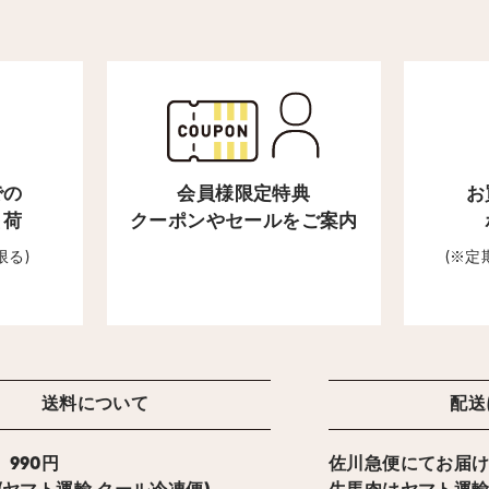
での
会員様限定特典
お
出荷
クーポンやセールをご案内
限る)
(※
送料について
配送
990円
佐川急便にてお届