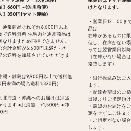
ト運輸 クール冷凍便)
生馬肉はヤマト運
】660円～(佐川急便)
けとなります。
】350円(ヤマト運輸)
・営業日12：00
通常商品それぞれ6,600円以上
品は
物で送料無料 生馬肉と通常商品は
在庫があるものに
異なりますため同梱できません。
但し、在庫がない
合計金額が6,600円未満だった
っては翌営業日以
記の送料を加算させていただきま
（在庫がない場合
絡致します）
縄・離島は9,900円以上で送料無
・銀行振込みはご
900円未満の場合送料1,320円）
ます。
・配達希望日のご指
は北海道・沖縄へのお届けは別途
日後よりご指定頂
ります ●北海道：+1,500円 ●沖
・最短のお届けを
00円
定をせずにご注文
・ご指定がない場
します。