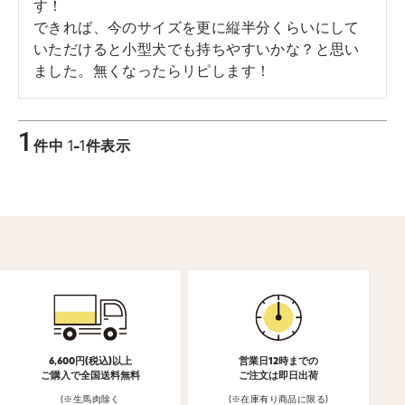
す！

できれば、今のサイズを更に縦半分くらいにして
いただけると小型犬でも持ちやすいかな？と思い
ました。無くなったらリピします！
1
件中
1
-
1
件表示
6,600円(税込)以上
営業日12時までの
ご購入で全国送料無料
ご注文は即日出荷
(※生馬肉除く
(※在庫有り商品に限る)