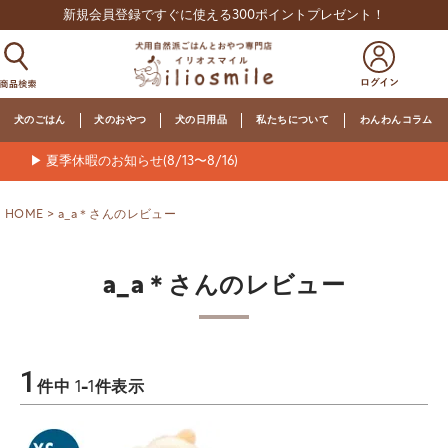
新規会員登録ですぐに使える300ポイントプレゼント！
犬のごはん
犬のおやつ
犬の日用品
私たちについて
わんわんコラム
▶ 夏季休暇のお知らせ(8/13〜8/16)
HOME
a_a＊さんのレビュー
a_a＊さんのレビュー
1
件中
1
-
1
件表示