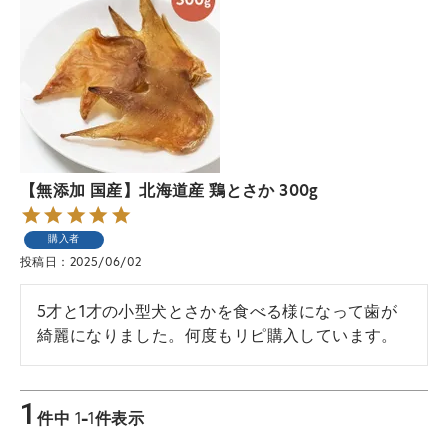
【無添加 国産】北海道産 鶏とさか 300g
購入者
投稿日
2025/06/02
5才と1才の小型犬とさかを食べる様になって歯が
1
件中
1
-
1
件表示