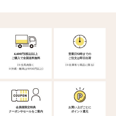
6,600円(税込)以上
営業日12時までの
ご購入で全国送料無料
ご注文は即日出荷
(※生馬肉除く
(※在庫有り商品に限る)
※沖縄・離島は9,900円以上)
会員様限定特典
お買い上げごとに
クーポンやセールをご案内
ポイント還元