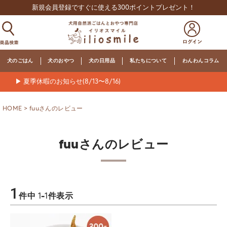
新規会員登録ですぐに使える300ポイントプレゼント！
犬のごはん
犬のおやつ
犬の日用品
私たちについて
わんわんコラム
▶ 夏季休暇のお知らせ(8/13〜8/16)
HOME
fuuさんのレビュー
fuuさんのレビュー
1
件中
1
-
1
件表示