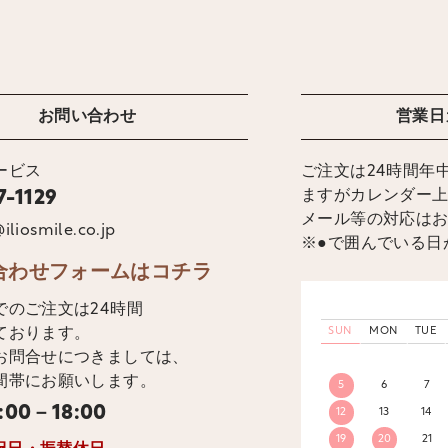
お問い合わせ
営業日
ービス
ご注文は24時間年
ますがカレンダー
7-1129
メール等の対応は
iliosmile.co.jp
※●で囲んでいる日
合わせフォームはコチラ
でのご注文は24時間
ております。
SUN
MON
TUE
お問合せにつきましては、
間帯にお願いします。
5
6
7
:00－18:00
12
13
14
19
20
21