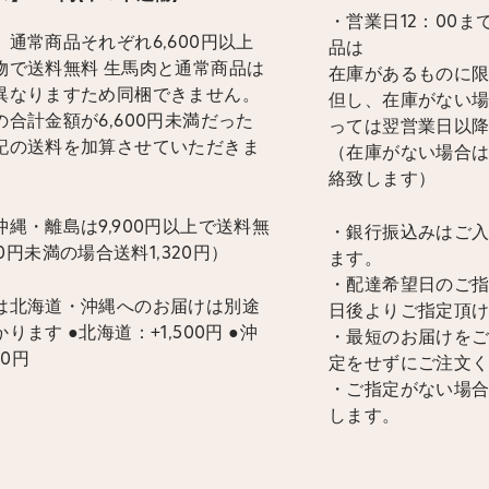
・営業日12：00
通常商品それぞれ6,600円以上
品は
物で送料無料 生馬肉と通常商品は
在庫があるものに
異なりますため同梱できません。
但し、在庫がない
合計金額が6,600円未満だった
っては翌営業日以
記の送料を加算させていただきま
（在庫がない場合
絡致します）
縄・離島は9,900円以上で送料無
・銀行振込みはご
900円未満の場合送料1,320円）
ます。
・配達希望日のご指
は北海道・沖縄へのお届けは別途
日後よりご指定頂
ります ●北海道：+1,500円 ●沖
・最短のお届けを
00円
定をせずにご注文
・ご指定がない場
します。