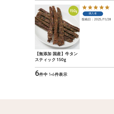
購入者
投稿日
2025/11/28
【無添加 国産】牛タン
スティック 150g
6
件中
1
-
6
件表示