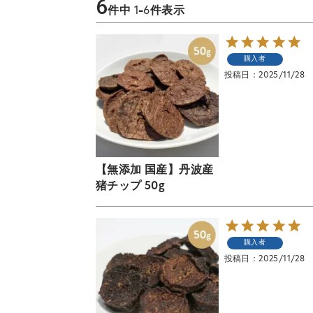
6
件中
1
-
6
件表示
購入者
投稿日
2025/11/28
【無添加 国産】丹波産
猪チップ 50g
購入者
投稿日
2025/11/28