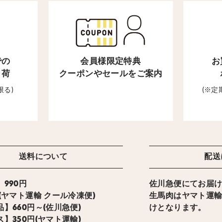
での
会員様限定特典
お
出荷
クーポンやセールをご案内
限る)
(※
送料について
配送
990円
佐川急便にてお届
ト運輸 クール冷凍便)
生馬肉はヤマト運
】660円～(佐川急便)
けとなります。
】350円(ヤマト運輸)