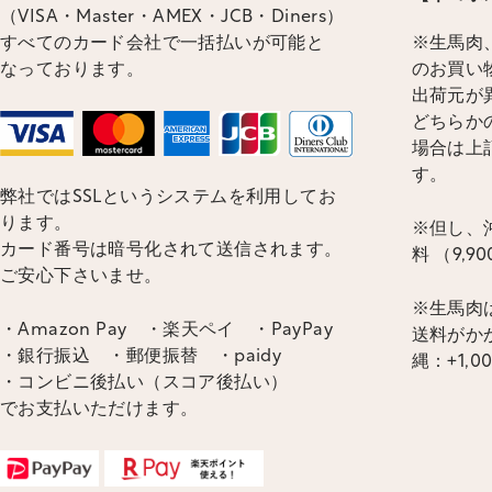
（VISA・Master・AMEX・JCB・Diners）
すべてのカード会社で一括払いが可能と
※生馬肉、
なっております。
のお買い
出荷元が
どちらかの
場合は上
す。
弊社ではSSLというシステムを利用してお
ります。
※但し、沖
カード番号は暗号化されて送信されます。
料 （9,
ご安心下さいませ。
※生馬肉
・Amazon Pay ・楽天ペイ ・PayPay
送料がかか
・銀行振込 ・郵便振替 ・paidy
縄：+1,0
・コンビニ後払い（スコア後払い）
でお支払いただけます。