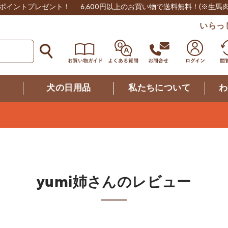
0ポイントプレゼント！
6,600円以上のお買い物で送料無料！
(※生馬
いらっ
つ
犬の日用品
私たちについて
わ
yumi姉さんのレビュー