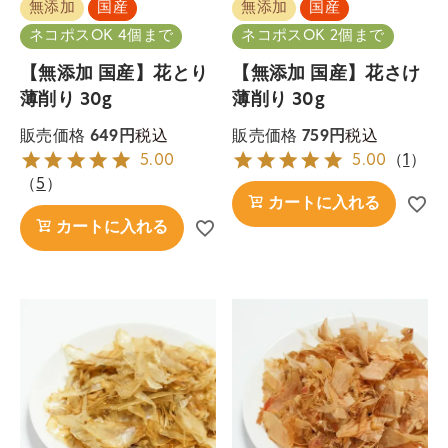
無添加
国産
無添加
国産
ネコポスOK 4個まで
ネコポスOK 2個まで
【無添加 国産】花とり
【無添加 国産】花さけ
薄削り 30g
薄削り 30g
税込
税込
販売価格
649
販売価格
759
5.00
5.00
（
1
）
（
5
）
カートに入れる
カートに入れる