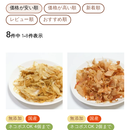
価格が安い順
価格が高い順
新着順
レビュー順
おすすめ順
8
件中
1
-
8
件表示
無添加
国産
無添加
国産
ネコポスOK 4個まで
ネコポスOK 2個まで