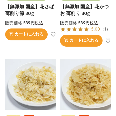
【無添加 国産】花さば
【無添加 国産】花かつ
薄削り節 30g
お 薄削り 30g
税込
税込
販売価格
539
販売価格
539
5.00
（
1
）
カートに入れる
カートに入れる