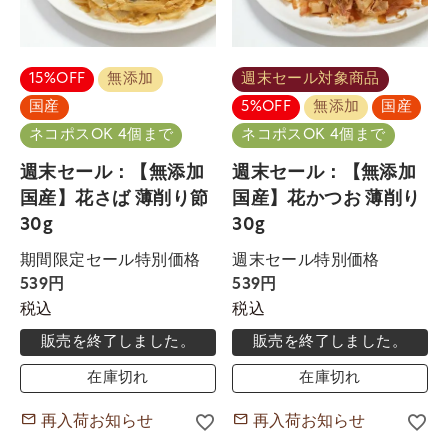
15%OFF
無添加
週末セール対象商品
国産
5%OFF
無添加
国産
ネコポスOK 4個まで
ネコポスOK 4個まで
週末セール：【無添加
週末セール：【無添加
国産】花さば 薄削り節
国産】花かつお 薄削り
30g
30g
期間限定セール特別価格
週末セール特別価格
539
539
税込
税込
販売を終了しました。
販売を終了しました。
在庫切れ
在庫切れ
再入荷お知らせ
再入荷お知らせ