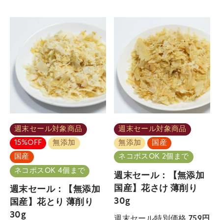
週末セール対象商品
週末セール対象商品
15%OFF
無添加
無添加
国産
国産
ネコポスOK 2個まで
ネコポスOK 4個まで
週末セール：【無添加
国産】花さけ 薄削り
週末セール：【無添加
30g
国産】花とり 薄削り
30g
週末セール特別価格
759