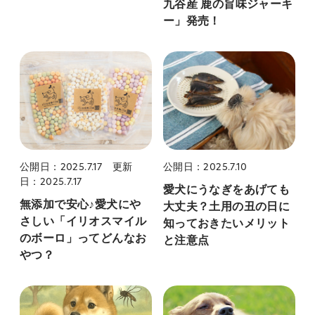
九谷産 鹿の旨味ジャーキ
ー」発売！
公開日：2025.7.17
更新
公開日：2025.7.10
日：2025.7.17
愛犬にうなぎをあげても
無添加で安心♪愛犬にや
大丈夫？土用の丑の日に
さしい「イリオスマイル
知っておきたいメリット
のボーロ」ってどんなお
と注意点
やつ？