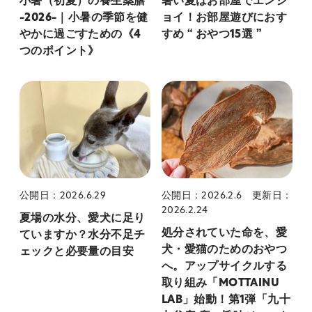
小暑（初夏）の養生薬膳
暑い夏はお部屋でエンジ
-2026-｜小暑の季節を健
ョイ！お部屋遊びにおす
やかに過ごすための《4
すめ “ おやつ15選 ”
つのポイント》
公開日：2026.6.29
公開日：2026.2.6
更新日：
2026.2.24
夏場の水分、愛犬に足り
処分されていた命を、愛
ていますか？水分不足チ
犬・愛猫のためのおやつ
ェックと必要量の目安
へ。アップサイクルする
取り組み「MOTTAINU
LAB」始動！第1弾「九十