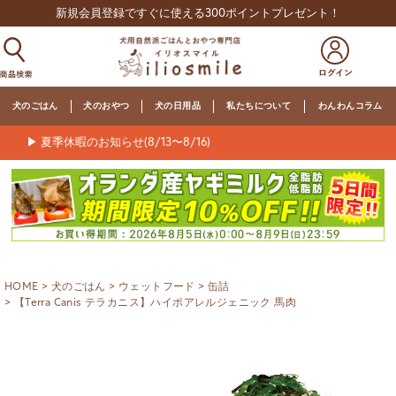
新規会員登録ですぐに使える300ポイントプレゼント！
犬のごはん
犬のおやつ
犬の日用品
私たちについて
わんわんコラム
▶ 夏季休暇のお知らせ(8/13〜8/16)
HOME
犬のごはん
ウェットフード
缶詰
【Terra Canis テラカニス】ハイポアレルジェニック 馬肉