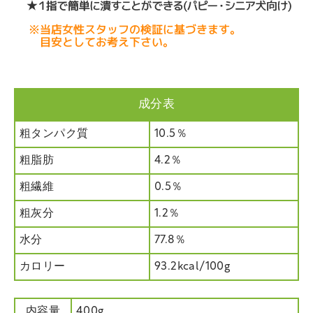
成分表
粗タンパク質
10.5％
粗脂肪
4.2％
粗繊維
0.5％
粗灰分
1.2％
水分
77.8％
カロリー
93.2kcal/100g
内容量
400g