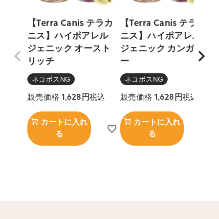
【Terra Canis テラカ
【Terra Canis テラカ
ニス】ハイポアレル
ニス】ハイポアレル
【
ジェニック オースト
ジェニック カンガル
リッチ
ー
ネコポスNG
ネコポスNG
税込
税込
販売価格
1,628
販売価格
1,628
カートに入れ
カートに入れ
る
る