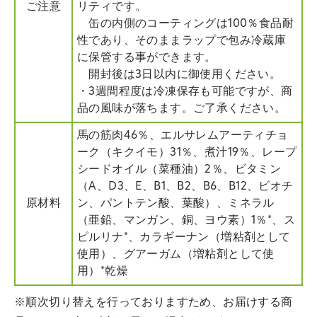
ご注意
リティです。
缶の内側のコーティングは100％食品耐
性であり、そのままラップで包み冷蔵庫
に保管する事ができます。
開封後は3日以内に御使用ください。
・3週間程度は冷凍保存も可能ですが、商
品の風味が落ちます。ご了承ください。
馬の筋肉46％、エルサレムアーティチョ
ーク（キクイモ）31％、煮汁19％、レープ
シードオイル（菜種油）2％、ビタミン
（A、D3、E、B1、B2、B6、B12、ビオチ
原材料
ン、パントテン酸、葉酸）、ミネラル
（亜鉛、マンガン、銅、ヨウ素）1％*、ス
ピルリナ*、カラギーナン（増粘剤として
使用）、グアーガム（増粘剤として使
用）*乾燥
※順次切り替えを行っておりますため、お届けする商