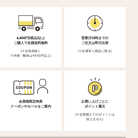
6,600円(税込)以上
営業日12時までの
ご購入で全国送料無料
ご注文は即日出荷
(※生馬肉除く
(※在庫有り商品に限る)
※沖縄・離島は9,900円以上)
会員様限定特典
お買い上げごとに
クーポンやセールをご案内
ポイント還元
(※定期購入でのポイントは
使えません)