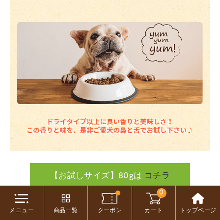
【お試しサイズ】80gは
コチラ
0
メニュー
商品一覧
クーポン
カート
トップページ