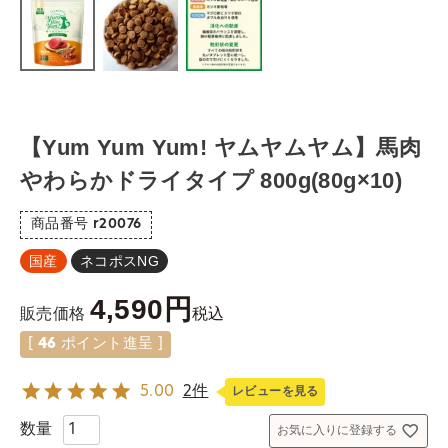
【Yum Yum Yum! ヤムヤムヤム】馬肉
やわらかドライタイプ 800g(80g×10)
商品番号
r20076
国産
ネコポスNG
4,590
税込
販売価格
[
46
ポイント進呈 ]
5.00
2件
レビューを見る
お気に入りに登録する