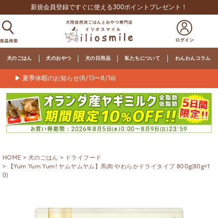
新規会員登録ですぐに使える300ポイントプレゼント！
犬のごはん
犬のおやつ
犬の日用品
私たちについて
わんわんコラム
▶ 夏季休暇のお知らせ(8/13〜8/16)
HOME
犬のごはん
ドライフード
【Yum Yum Yum! ヤムヤムヤム】馬肉 やわらかドライタイプ 800g(80g×1
0)