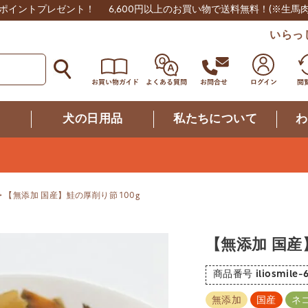
0ポイントプレゼント！
6,600円以上のお買い物で送料無料！
(※生馬
いらっ
つ
犬の日用品
私たちについて
わ
【無添加 国産】鮭の厚削り節 100g
【無添加 国産
商品番号
iliosmile-
無添加
国産
ネ