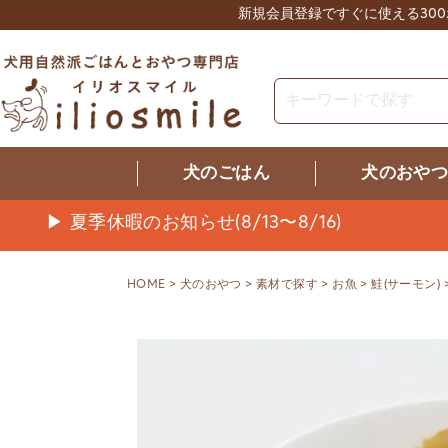
新規会員登録ですぐに使える30
犬のごはん
犬のおや
▶ 夏季休暇のお知らせ(8/13〜8/16)
HOME
犬のおやつ
素材で探す
お魚
鮭(サーモン)