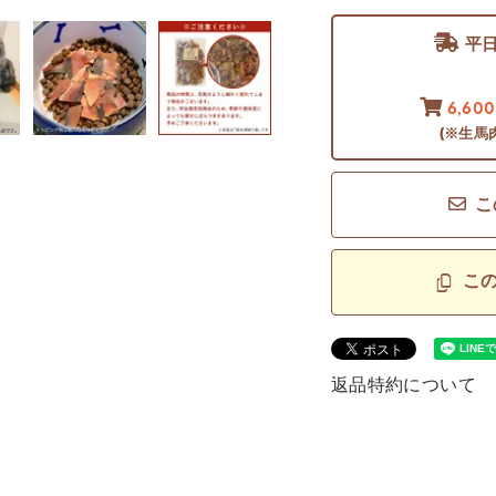
平
6,60
(※生馬
こ
こ
返品特約について