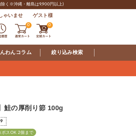
肉除く※沖縄・離島は9,900円以上)
しゃいませ ゲスト様
0
0
んわんコラム
絞り込み検索
】鮭の厚削り節 100g
69
コポスOK 2個まで