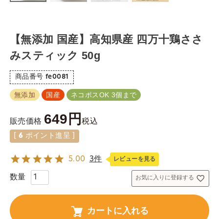
【無添加 国産】高知県産 四万十鶏ささ
みスティック 50g
商品番号
fe0081
無添加
国産
ネコポスOK 3個まで
649
税込
販売価格
[
6
ポイント進呈 ]
5.00
3件
レビューを見る
お気に入りに登録する
カートに入れる