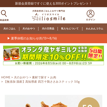
新規会員登録ですぐに使える300ポイントプレゼント！
犬のごはん
犬のおやつ
犬の日用品
私たちについて
わんわんコラム
▶ 夏季休暇のお知らせ(8/13〜8/16)
HOME
犬のおやつ
素材で探す
お肉
【無添加 国産】高知県産 四万十鶏ささみスティック 50g