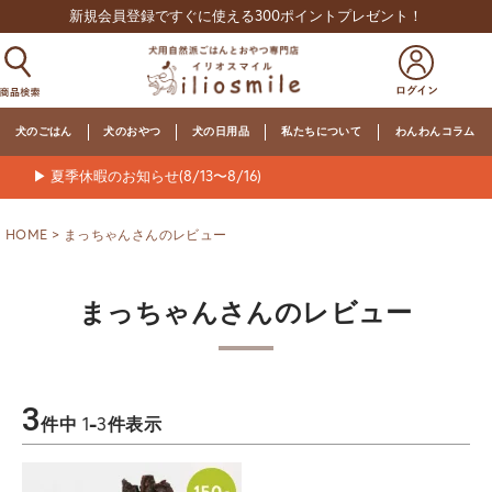
新規会員登録ですぐに使える300ポイントプレゼント！
犬のごはん
犬のおやつ
犬の日用品
私たちについて
わんわんコラム
▶ 夏季休暇のお知らせ(8/13〜8/16)
HOME
まっちゃんさんのレビュー
まっちゃんさんのレビュー
3
件中
1
-
3
件表示