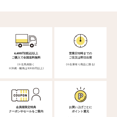
6,600円(税込)以上
営業日12時までの
ご購入で全国送料無料
ご注文は即日出荷
(※生馬肉除く
(※在庫有り商品に限る)
※沖縄・離島は9,900円以上)
会員様限定特典
お買い上げごとに
クーポンやセールをご案内
ポイント還元