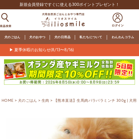
新規会員登録ですぐに使える300ポイントプレゼント！
犬のごはん
犬のおやつ
犬の日用品
私たちについて
わんわんコラム
▶ 夏季休暇のお知らせ(8/13〜8/16)
HOME
犬のごはん
生肉
【熊本直送】生馬肉パラパラミンチ 300g | 犬用