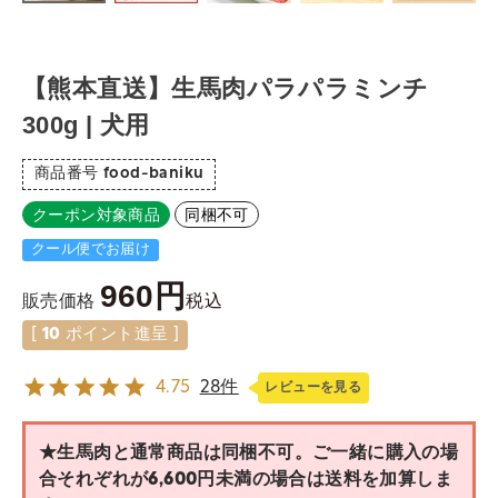
【熊本直送】生馬肉パラパラミンチ
300g | 犬用
商品番号
food-baniku
クーポン対象商品
同梱不可
クール便でお届け
960
税込
販売価格
[
10
ポイント進呈 ]
4.75
28件
レビューを見る
★生馬肉と通常商品は同梱不可。ご一緒に購入の場
合それぞれが6,600円未満の場合は送料を加算しま