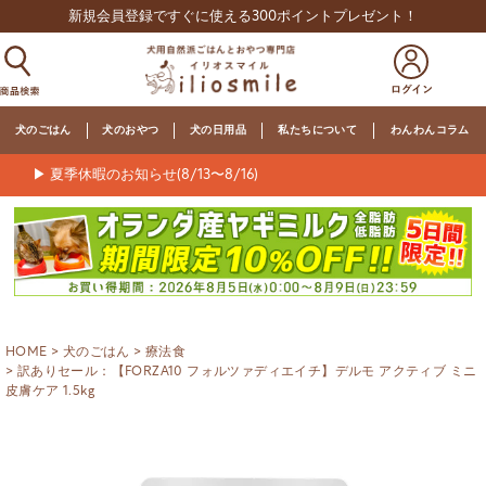
新規会員登録ですぐに使える300ポイントプレゼント！
犬のごはん
犬のおやつ
犬の日用品
私たちについて
わんわんコラム
▶ 夏季休暇のお知らせ(8/13〜8/16)
HOME
犬のごはん
療法食
訳ありセール：【FORZA10 フォルツァディエイチ】デルモ アクティブ ミニ
皮膚ケア 1.5kg