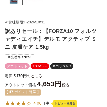
≪賞味期限≫2026/10/31
訳ありセール：【FORZA10 フォルツ
ァディエイチ】デルモ アクティブ ミ
ニ 皮膚ケア 1.5kg
商品番号
tr028
アウトレット
10%OFF
ネコポスNG
のところ
定価
5,170
4,653
税込
アウトレット価格
[
47
ポイント進呈 ]
4.00
1件
レビューを見る