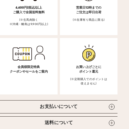
6,600円(税込)以上
営業日12時までの
ご購入で全国送料無料
ご注文は即日出荷
(※生馬肉除く
(※在庫有り商品に限る)
※沖縄・離島は9,900円以上)
会員様限定特典
お買い上げごとに
クーポンやセールをご案内
ポイント還元
(※定期購入でのポイントは
使えません)
お支払いについて
送料について