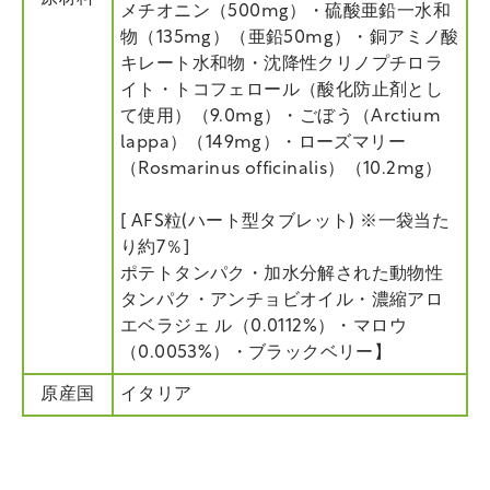
メチオニン（500mg）・硫酸亜鉛一水和
物（135mg）（亜鉛50mg）・銅アミノ酸
キレート水和物・沈降性クリノプチロラ
イト・トコフェロール（酸化防止剤とし
て使用）（9.0mg）・ごぼう（Arctium
lappa）（149mg）・ローズマリー
（Rosmarinus officinalis）（10.2mg）
[ AFS粒(ハート型タブレット) ※一袋当た
り約7％]
ポテトタンパク・加水分解された動物性
タンパク・アンチョビオイル・濃縮アロ
エベラジェ ル（0.0112%）・マロウ
（0.0053%）・ブラックベリー】
原産国
イタリア