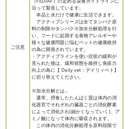
（FEDIAF）の定める栄養ガイドラインに
沿って製造しています。
本品と水だけで健康に生活できます。
アクティブシリーズは全てタンパク原
料の制限やタンパク※加水分解処理を行
い、フードに起因する食物アレルギーや
様々な健康問題に悩むペットの健康維持
ご注意
の為に開発されています。
・アクティブラインを使い症状の緩和が
見られた後は、緩和状態を維持し免疫力
向上の為に【 Daily vet：デイリィベト】
に切り替えてください。
※加水分解とは…
通常、摂食したたんぱく質は体内の消
化器官でそれぞれの臓器ごとの消化酵素
によって消化され(細かくなっていく)、ア
ミノ酸になって体内に吸収されます。
この体内の消化分解処理を原料段階で