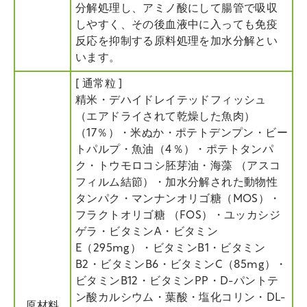
分解処理し、アミノ酸にして腸管で吸収
しやすく、その後血液中に入っても免疫
反応を抑制する原料処理を加水分解とい
います。
[ 通常粒 ]
精米・デハイドレイテッドフィッシュ
（エアドライされて乾燥した魚肉）
（17％）・米ぬか・ポテトデンプン・ビー
トパルプ・魚油（4％）・ポテトタンパ
ク・トウモロコシ胚芽油・海藻 （アスコ
フィルム結節）・加水分解された動物性
タンパク・マンナンオリゴ糖（MOS）・
フラクトオリゴ糖 （FOS）・ユッカシジ
ゲラ・ビタミンA・ビタミン
E（295mg）・ビタミンB1・ビタミン
B2・ビタミンB6・ビタミンC（85mg）・
ビタミンB12・ビタミンPP・D-パントテ
ン酸カルシウム・葉酸・塩化コリン・DL-
原材料