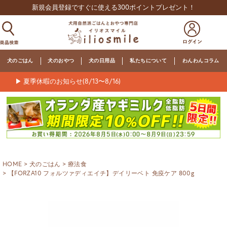
新規会員登録ですぐに使える300ポイントプレゼント！
犬のごはん
犬のおやつ
犬の日用品
私たちについて
わんわんコラム
▶ 夏季休暇のお知らせ(8/13〜8/16)
HOME
犬のごはん
療法食
【FORZA10 フォルツァディエイチ】デイリーベト 免疫ケア 800g