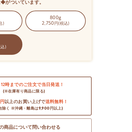
は◆がついています。
800g
2,750
込)
円(税込)
税込)
日
12時までのご注文で当日発送！
(※在庫有り商品に限る)
0円
以上のお買い上げで
送料無料！
肉除く ※沖縄・離島は9,900円以上)
の商品について問い合わせる