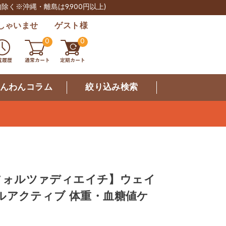
肉除く※沖縄・離島は9,900円以上)
しゃいませ ゲスト様
0
0
んわんコラム
絞り込み検索
0 フォルツァディエイチ】ウェイ
ルアクティブ 体重・血糖値ケ