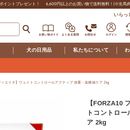
0ポイントプレゼント！
6,600円以上のお買い物で送料無料！
(※生馬
いらっ
つ
犬の日用品
私たちについて
わ
ァディエイチ】ウェイトコントロールアクティブ 体重・血糖値ケア 2kg
【FORZA1
トコントロー
ア 2kg